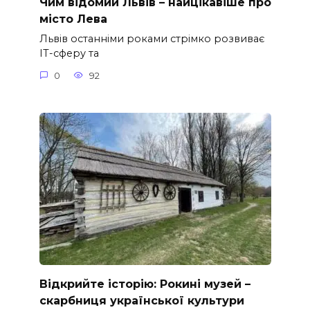
Чим відомий Львів – найцікавіше про
місто Лева
Львів останніми роками стрімко розвиває
ІТ-сферу та
0
92
Відкрийте історію: Рокині музей –
скарбниця української культури