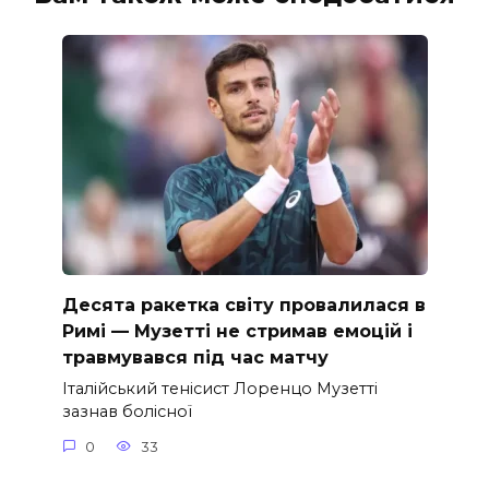
Десята ракетка світу провалилася в
Римі — Музетті не стримав емоцій і
травмувався під час матчу
Італійський тенісист Лоренцо Музетті
зазнав болісної
0
33