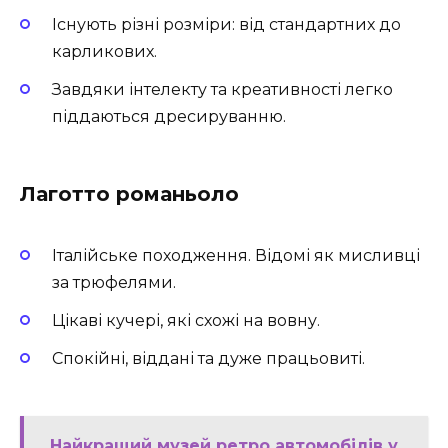
Існують різні розміри: від стандартних до
карликових.
Завдяки інтелекту та креативності легко
піддаються дресируванню.
Лаготто романьоло
Італійське походження. Відомі як мисливці
за трюфелями.
Цікаві кучері, які схожі на вовну.
Спокійні, віддані та дуже працьовиті.
Найкращий музей ретро автомобілів у