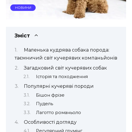
НОВИНИ
Зміст
Маленька кудрява собака порода:
таємничий світ кучерявих компаньйонів
Загадковий світ кучерявих собак
Історія та походження
Популярні кучеряві породи
Бішон фрізе
Пудель
Лаготто романьоло
Особливості догляду
Регулярний грумінг