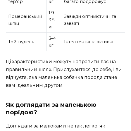
тер’єр
кг
багато подорожує
1.9–
Померанський
Завжди оптимістичні та
3.5
шпіц
завзяті
кг
3–4
Той-пудель
Інтелігентні та активні
кг
Ці характеристики можуть направити вас на
правильний шлях. Прислухайтеся до себе, і ви
відчуєте, яка маленька собачка порода стане
вам ідеальним другом.
Як доглядати за маленькою
порідою?
Доглядати за малюками не так легко, як