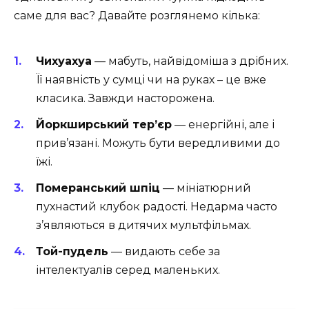
саме для вас? Давайте розглянемо кілька:
Чихуахуа
— мабуть, найвідоміша з дрібних.
Її наявність у сумці чи на руках – це вже
класика. Завжди насторожена.
Йоркширський тер’єр
— енергійні, але і
прив’язані. Можуть бути вередливими до
їжі.
Померанський шпіц
— мініатюрний
пухнастий клубок радості. Недарма часто
з’являються в дитячих мультфільмах.
Той-пудель
— видають себе за
інтелектуалів серед маленьких.