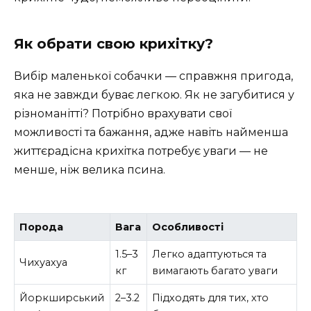
Як обрати свою крихітку?
Вибір маленької собачки — справжня пригода,
яка не завжди буває легкою. Як не загубитися у
різноманітті? Потрібно врахувати свої
можливості та бажання, адже навіть найменша
життєрадісна крихітка потребує уваги — не
менше, ніж велика псина.
Порода
Вага
Особливості
1.5–3
Легко адаптуються та
Чихуахуа
кг
вимагають багато уваги
Йоркширський
2–3.2
Підходять для тих, хто