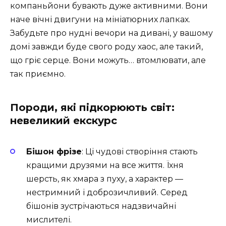
компаньйони бувають дуже активними. Вони
наче вічні двигуни на мініатюрних лапках.
Забудьте про нудні вечори на дивані, у вашому
домі завжди буде свого роду хаос, але такий,
що гріє серце. Вони можуть… втомлювати, але
так приємно.
Породи, які підкорюють світ:
невеликий екскурс
Бішон фрізе
: Ці чудові створіння стають
кращими друзями на все життя. Їхня
шерсть, як хмара з пуху, а характер —
нестримний і доброзичливий. Серед
бішонів зустрічаються надзвичайні
мислителі.