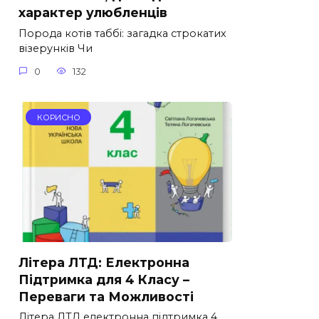
характер улюбленців
Порода котів таббі: загадка строкатих
візерунків Чи
0
132
КОРИСНО
Літера ЛТД: Електронна
Підтримка для 4 Класу –
Переваги та Можливості
Літера ЛТД електронна підтримка 4