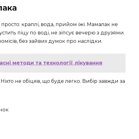
лака
 просто: краплі, вода, прийом їжі. Мамалак не
стить піцу по воді, не зіпсує вечерю з друзями.
місів, без зайвих думок про наслідки.
асні методи та технології лікування
Ніхто не обіцяв, що буде легко. Вибір завжди за
нок