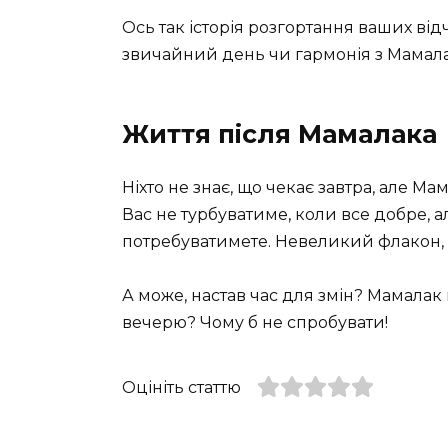
Ось так історія розгортання ваших відч
звичайний день чи гармонія з Мамала
Життя після Мамалака
Ніхто не знає, що чекає завтра, але Ма
Вас не турбуватиме, коли все добре, а
потребуватимете. Невеликий флакон, 
А може, настав час для змін? Мамалак
вечерю? Чому б не спробувати!
Оцініть статтю