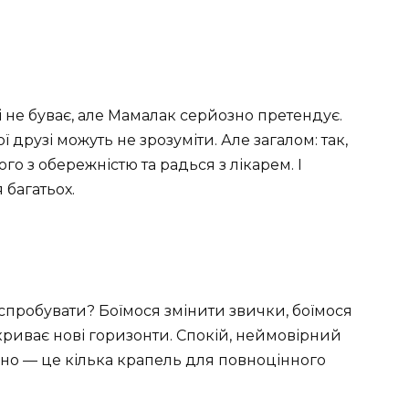
і не буває, але Мамалак серйозно претендує.
 друзі можуть не зрозуміти. Але загалом: так,
о з обережністю та радься з лікарем. І
 багатьох.
спробувати? Боїмося змінити звички, боїмося
дкриває нові горизонти. Спокій, неймовірний
рібно — це кілька крапель для повноцінного