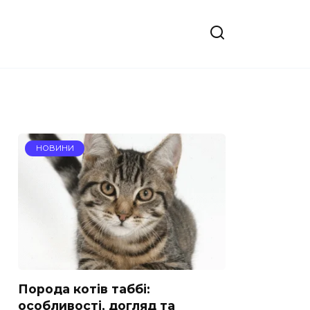
НОВИНИ
Порода котів таббі:
особливості, догляд та