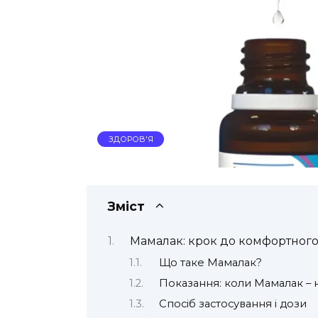
ЗДОРОВ'Я
Зміст
Мамалак: крок до комфортного
Що таке Мамалак?
Показання: коли Мамалак –
Спосіб застосування і дози