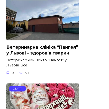
Ветеринарна клініка “Пангея”
у Львові – здоров’я тварин
Ветеринарний центр “Пангея” у
Львові: Все
0
58
СТАТТІ