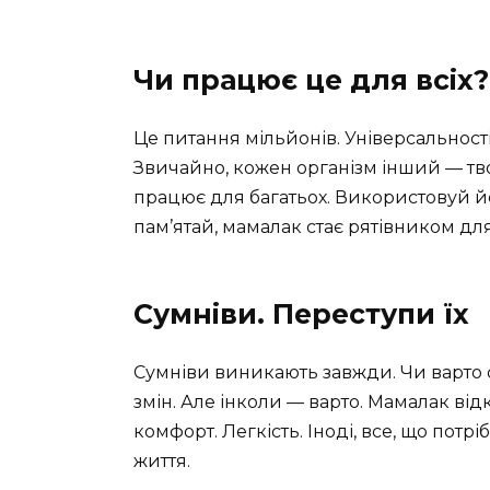
Чи працює це для всіх?
Це питання мільйонів. Універсальност
Звичайно, кожен організм інший — твої
працює для багатьох. Використовуй йог
пам’ятай, мамалак стає рятівником для
Сумніви. Переступи їх
Сумніви виникають завжди. Чи варто 
змін. Але інколи — варто. Мамалак ві
комфорт. Легкість. Іноді, все, що пот
життя.