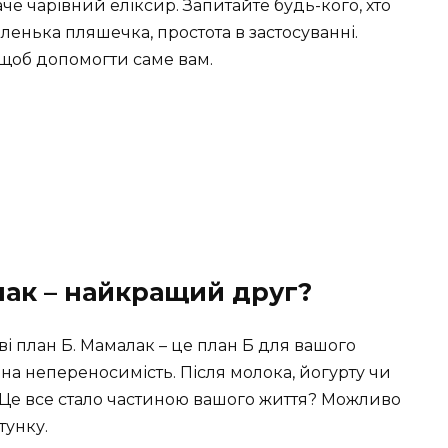
аче чарівний еліксир. Запитайте будь-кого, хто
ленька пляшечка, простота в застосуванні.
, щоб допомогти саме вам.
лак – найкращий друг?
і план Б. Мамалак – це план Б для вашого
на непереносимість. Після молока, йогурту чи
? Це все стало частиною вашого життя? Можливо
тунку.