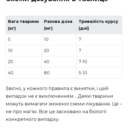
Вага тварини
Разова доза
Тривалість курсу
(кг)
(мг)
(дні)
5
10
7
10
20
7
20
40
7-10
40
80
5-10
Звісно, у кожного правила є винятки, і цей
випадок не є виключенням… Деякі тварини
можуть вимагати зміненої схеми лікування. Це –
не про магію. Все це засновано на біології
конкретного випадку.