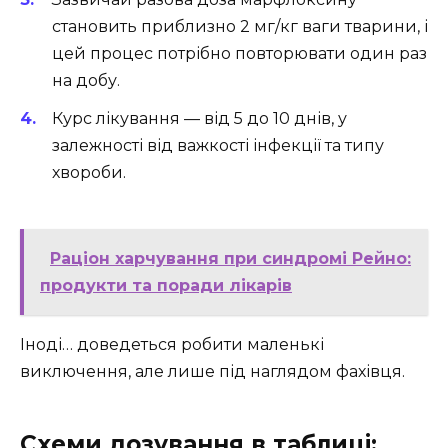
становить приблизно 2 мг/кг ваги тварини, і
цей процес потрібно повторювати один раз
на добу.
Курс лікування — від 5 до 10 днів, у
залежності від важкості інфекції та типу
хвороби.
Раціон харчування при синдромі Рейно:
продукти та поради лікарів
Іноді… доведеться робити маленькі
виключення, але лише під наглядом фахівця.
Схеми дозування в таблиці: