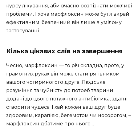
курсу лікування, аби вчасно розпізнати можливі
проблеми. І хоча марфлоксин може бути вкрай
ефективним, безпечний він лише в умілому
застосуванні.
Кілька цікавих слів на завершення
Чесно, марфлоксин — то річ складна, проте, у
грамотних руках він може стати рятівником
вашого чотириногого друга. Людське
розуміння та чуйність до потреб тварини,
додані до цього потужного антибіотика, здатні
створити чудеса. І хай кожен ваш друг буде
здоровим, карапією, бегемотом чи носорогом, –
марфлоксин дбатиме про нього…