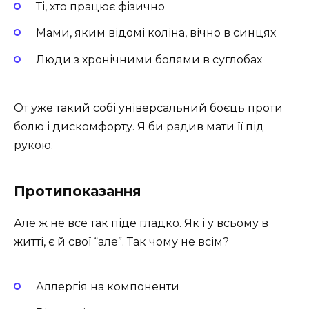
Ті, хто працює фізично
Мами, яким відомі коліна, вічно в синцях
Люди з хронічними болями в суглобах
От уже такий собі універсальний боєць проти
болю і дискомфорту. Я би радив мати її під
рукою.
Протипоказання
Але ж не все так піде гладко. Як і у всьому в
житті, є й свої “але”. Так чому не всім?
Аллергія на компоненти