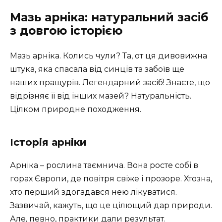
Мазь арніка: натуральний засіб
з довгою історією
Мазь арніка. Колись чули? Та, от ця дивовижна
штука, яка спасала від синців та забоїв ще
наших пращурів. Легендарний засіб! Знаєте, що
відрізняє її від інших мазей? Натуральність.
Цілком природне походження.
Історія арніки
Арніка – рослина таємнича. Вона росте собі в
горах Європи, де повітря свіже і прозоре. Хтозна,
хто перший здогадався нею лікуватися.
Зазвичай, кажуть, що це цілющий дар природи.
Але, певно, практики дали результат.