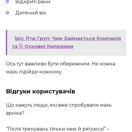
Відкриті рани
Дитячий вік
Іріс Лтд Груп: Чим Займається Компанія
та Її Основні Напрямки
Ось тут важливо бути обережним. Не кожна
мазь підійде кожному.
Відгуки користувачів
Що кажуть люди, які вже спробували мазь
арніка?
“Після тренувань тільки нею й рятуюсь!” –