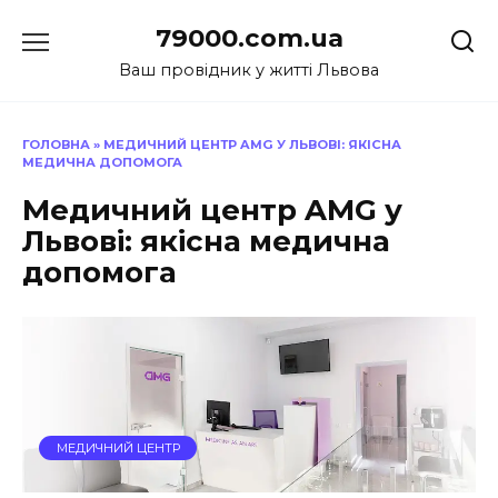
Перейти
79000.com.ua
до
вмісту
Ваш провідник у житті Львова
ГОЛОВНА
»
МЕДИЧНИЙ ЦЕНТР AMG У ЛЬВОВІ: ЯКІСНА
МЕДИЧНА ДОПОМОГА
Медичний центр AMG у
Львові: якісна медична
допомога
МЕДИЧНИЙ ЦЕНТР