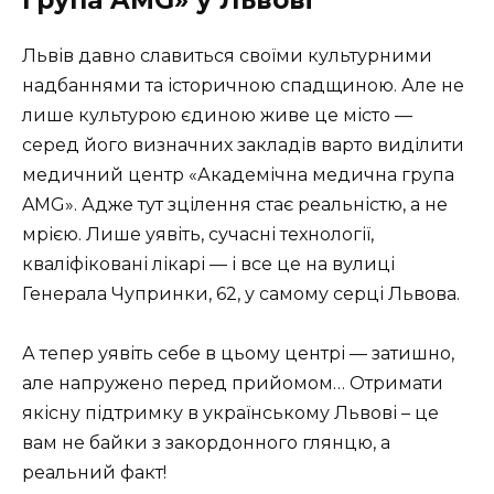
група AMG» у Львові
Львів давно славиться своїми культурними
надбаннями та історичною спадщиною. Але не
лише культурою єдиною живе це місто —
серед його визначних закладів варто виділити
медичний центр «Академічна медична група
AMG». Адже тут зцілення стає реальністю, а не
мрією. Лише уявіть, сучасні технології,
кваліфіковані лікарі — і все це на вулиці
Генерала Чупринки, 62, у самому серці Львова.
А тепер уявіть себе в цьому центрі — затишно,
але напружено перед прийомом… Отримати
якісну підтримку в українському Львові – це
вам не байки з закордонного глянцю, а
реальний факт!