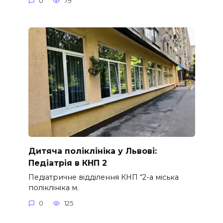
0
79
Дитяча поліклініка у Львові:
Педіатрія в КНП 2
Педіатричне відділення КНП “2-а міська
поліклініка м.
0
125