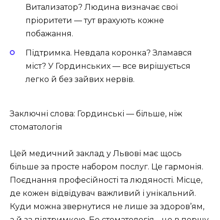
Витализатор? Людина визначає свої
пріоритети — тут врахують кожне
побажання.
Підтримка. Невдала коронка? Зламався
міст? У Гординських — все вирішується
легко й без зайвих нервів.
Заключні слова: Гординські — більше, ніж
стоматологія
Цей медичний заклад у Львові має щось
більше за просте набором послуг. Це гармонія.
Поєднання професійності та людяності. Місце,
де кожен відвідувач важливий і унікальний.
Куди можна звернутися не лише за здоров’ям,
а й за підтримкою. Бо стоматологія… це в першу