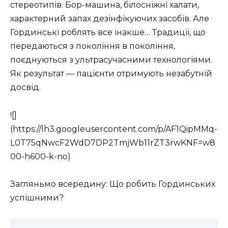
стереотипів. Бор-машина, білосніжні халати,
характерний запах дезінфікуючих засобів. Але
Гординські роблять все інакше… Традиції, що
передаються з покоління в покоління,
поєднуються з ультрасучасними технологіями.
Як результат — пацієнти отримують незабутній
досвід.
![]
(https://lh3.googleusercontent.com/p/AF1QipMMq-
L0T75qNwcF2WdD7DP2TmjWb11rZT3rwKNF=w8
00-h600-k-no)
Загляньмо всередину: Що робить Гординських
успішними?