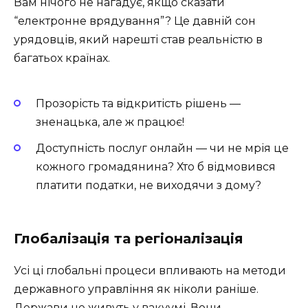
Вам нічого не нагадує, якщо сказати
“електронне врядування”? Це давній сон
урядовців, який нарешті став реальністю в
багатьох країнах.
Прозорість та відкритість рішень —
зненацька, але ж працює!
Доступність послуг онлайн — чи не мрія це
кожного громадянина? Хто б відмовився
платити податки, не виходячи з дому?
Глобалізація та регіоналізація
Усі ці глобальні процеси впливають на методи
державного управління як ніколи раніше.
Держави не живуть у вакуумі. Вони