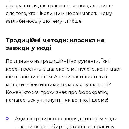
справа виглядає гранично ясною, але лише
для того, хто ніколи цим не займався… Тому
заглибимось у цю тему глибше.
Традиційні методи: класика не
завжди у моді
Погляньмо на традиційні інструменти. Їхні
корені ростуть із далекого минулого, коли царі
ще правили світом. Але чи залишились ці
методи ефективними в умовах сучасності?
Кожен, хто хоч трохи знає про бюрократію,
намагається уникнути її як вогню. І дарма!
Адміністративно-розпорядницькі методи
— коли влада обирає, захоплює, править…