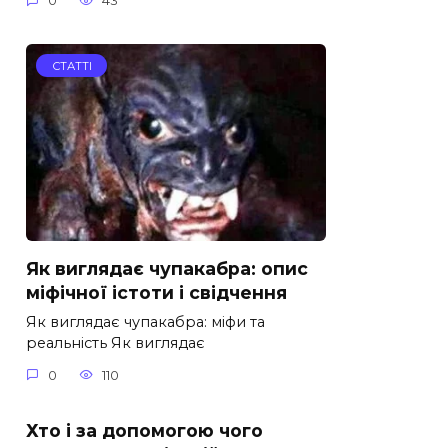
0
43
СТАТТІ
Як виглядає чупакабра: опис
міфічної істоти і свідчення
Як виглядає чупакабра: міфи та
реальність Як виглядає
0
110
Хто і за допомогою чого