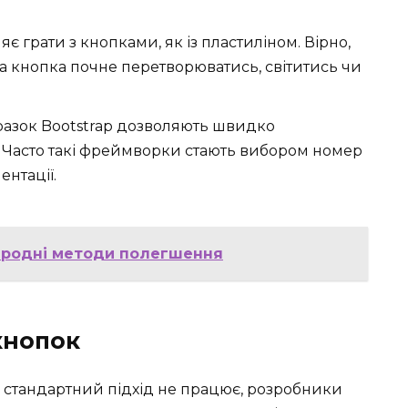
яє грати з кнопками, як із пластиліном. Вірно,
ша кнопка почне перетворюватись, світитись чи
зразок Bootstrap дозволяють швидко
. Часто такі фреймворки стають вибором номер
ентації.
народні методи полегшення
кнопок
и стандартний підхід не працює, розробники