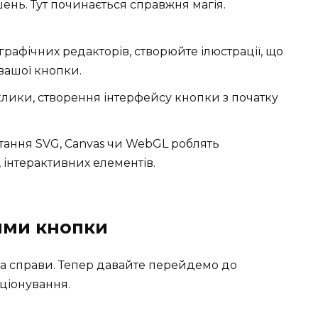
ень. Тут починається справжня магія.
рафічних редакторів, створюйте ілюстрації, що
вашої кнопки.
иклики, створення інтерфейсу кнопки з початку
стання SVG, Canvas чи WebGL роблять
інтерактивних елементів.
ями кнопки
а справи. Тепер давайте перейдемо до
кціонування.