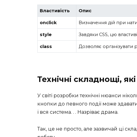
Властивість
Опис
onclick
Визначення дій при натис
style
Завдяки CSS, цю власти
class
Дозволяє організувати рі
Технічні складнощі, як
У світі розробки технічні нюанси нік
кнопки до певного події може здаватис
і вся система. . . Назріває драма.
Так, це не просто, але зазвичай ці ск