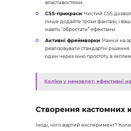
властивостями.
CSS-прикраси
: Чистий CSS дозвол
лише додайте трохи фантазії, і ва
навіть “обростати” ефектами.
Активні фреймворки
: Рамки на 
реалізовувати стандартні рішення
один через їхню простоту в імплем
Коліки у немовлят: ефективні 
Створення кастомних 
Іноді, чого вартий експеримент? Кол