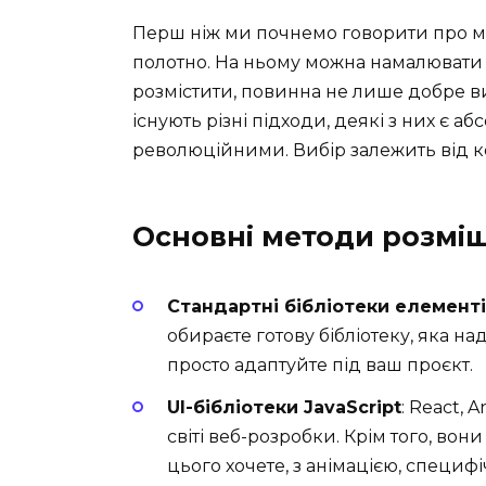
Перш ніж ми почнемо говорити про ме
полотно. На ньому можна намалювати в
розмістити, повинна не лише добре в
існують різні підходи, деякі з них є 
революційними. Вибір залежить від кон
Основні методи розмі
Стандартні бібліотеки елемент
обираєте готову бібліотеку, яка на
просто адаптуйте під ваш проєкт.
UI-бібліотеки JavaScript
: React, 
світі веб-розробки. Крім того, во
цього хочете, з анімацією, специ