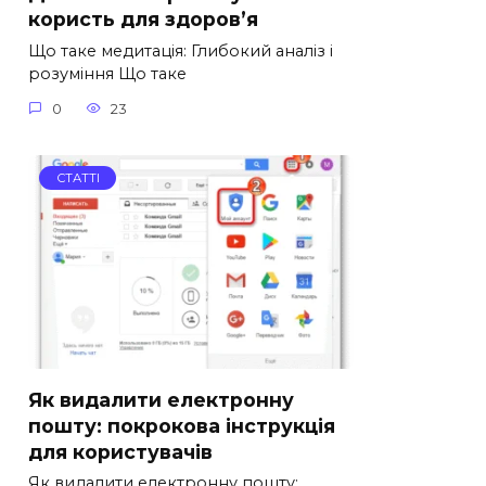
користь для здоров’я
Що таке медитація: Глибокий аналіз і
розуміння Що таке
0
23
СТАТТІ
Як видалити електронну
пошту: покрокова інструкція
для користувачів
Як видалити електронну пошту: