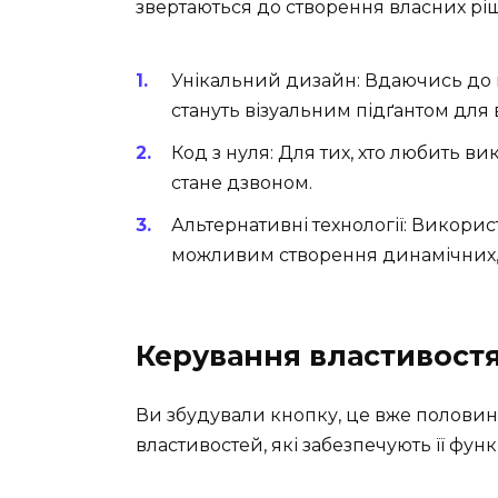
звертаються до створення власних ріш
Унікальний дизайн: Вдаючись до г
стануть візуальним підґантом для 
Код з нуля: Для тих, хто любить в
стане дзвоном.
Альтернативні технології: Викори
можливим створення динамічних, 
Керування властивост
Ви збудували кнопку, це вже половин
властивостей, які забезпечують її фун