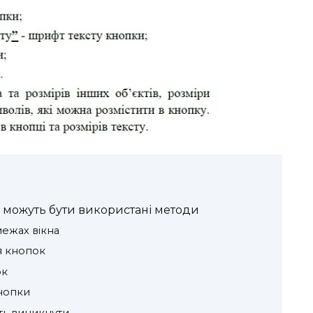
і можуть бути використані методи
межах вікна
я кнопок
ок
нопки
уть виникнути