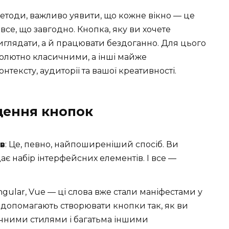
тоди, важливо уявити, що кожне вікно — це
се, що завгодно. Кнопка, яку ви хочете
иглядати, а й працювати бездоганно. Для цього
абсолютно класичними, а інші майже
тексту, аудиторії та вашої креативності.
щення кнопок
ів
: Це, певно, найпоширеніший спосіб. Ви
дає набір інтерфейсних елементів. І все —
Angular, Vue — ці слова вже стали маніфестами у
ни допомагають створювати кнопки так, як ви
фічними стилями і багатьма іншими