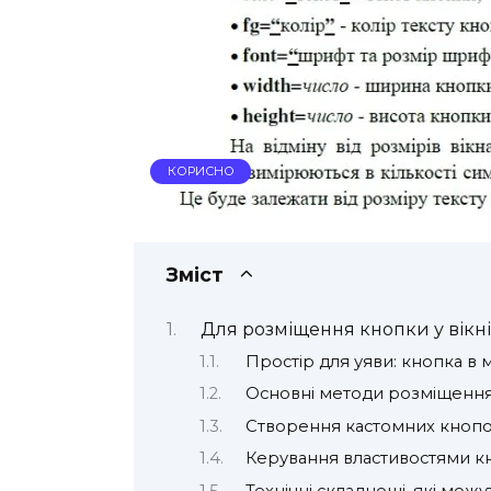
КОРИСНО
Зміст
Для розміщення кнопки у вікн
Простір для уяви: кнопка в 
Основні методи розміщенн
Створення кастомних кноп
Керування властивостями к
Технічні складнощі, які мож