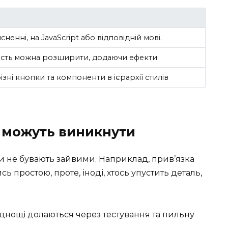
ненні, на JavaScript або відповідній мові.
вість можна розширити, додаючи ефекти
зні кнопки та компоненти в ієрархії стилів
і можуть виникнути
оли не бувають зайвими. Наприклад, прив’язка
ь простою, проте, іноді, хтось упустить деталь,
ладнощі долаються через тестування та пильну