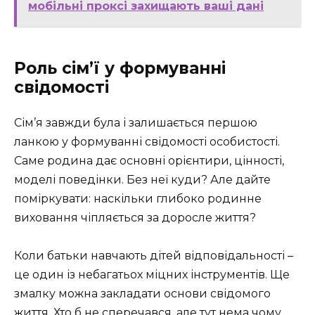
мобільні проксі захищають ваші дані
Роль сім’ї у формуванні
свідомості
Сім’я завжди була і залишається першою
ланкою у формуванні свідомості особистості.
Саме родина дає основні орієнтири, цінності,
моделі поведінки. Без неї куди? Але дайте
поміркувати: наскільки глибоко родинне
виховання чіпляється за доросле життя?
Коли батьки навчають дітей відповідальності –
це один із небагатьох міцних інструментів. Ще
змалку можна закладати основи свідомого
життя. Хто б не сперечався, але тут нема чому