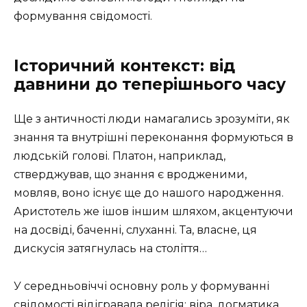
формування свідомості.
Історичний контекст: від
давнини до теперішнього часу
Ще з античності люди намагались зрозуміти, як
знання та внутрішні переконання формуються в
людській голові. Платон, наприклад,
стверджував, що знання є вродженими,
мовляв, воно існує ще до нашого народження.
Аристотель же ішов іншим шляхом, акцентуючи
на досвіді, баченні, слуханні. Та, власне, ця
дискусія затягнулась на століття…
У середньовіччі основну роль у формуванні
свідомості відігравала релігія: віра, догматика,