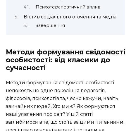
Психотерапевтичний вплив
Вплив соціального оточення та медіа
Завершення
Методи формування свідомості
особистості: від класики до
сучасності
Методи формування свідомості особистості
непокоять не одне покоління педагогів,
філософів, психологів та, чесно кажучи, навіть
звичайних людей. Хто ми є? Як формуються
наші уявлення про світ? У цій статті
заглибимося в те, що стоїть за цими питаннями,
дослідимо основні методи і погляди на