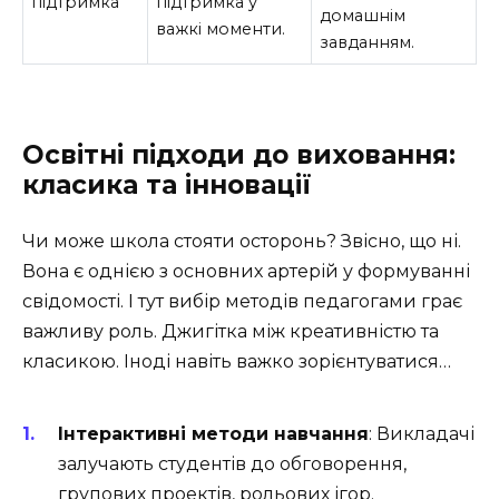
підтримка
підтримка у
домашнім
важкі моменти.
завданням.
Освітні підходи до виховання:
класика та інновації
Чи може школа стояти осторонь? Звісно, що ні.
Вона є однією з основних артерій у формуванні
свідомості. І тут вибір методів педагогами грає
важливу роль. Джигітка між креативністю та
класикою. Іноді навіть важко зорієнтуватися…
Інтерактивні методи навчання
: Викладачі
залучають студентів до обговорення,
групових проектів, рольових ігор.