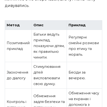
дивуватись.
Метод
Опис
Приклад
Батьки ведуть
Регулярні
приклад,
Позитивний
сімейні розмови
показуючи дітям,
приклад
про етику та
як правильно
мораль.
чинити.
Стимулювання
Заохочення
дітей
Бесіди за
до діалогу
висловлювати
вечерею.
свою думку.
Обмеження часу
Обмеження
на екранах і
Контроль і
задля безпеки та
допомога з