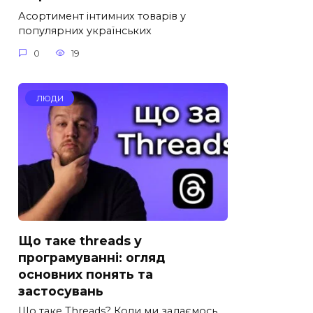
Асортимент інтимних товарів у
популярних українських
0
19
ЛЮДИ
Що таке threads у
програмуванні: огляд
основних понять та
застосувань
Що таке Threads? Коли ми задаємось