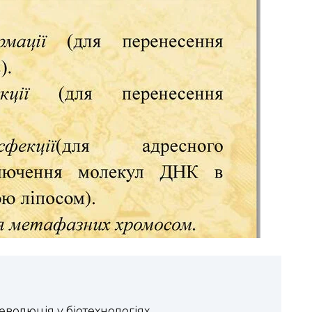
еволюція у біотехнологіях