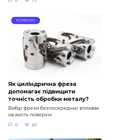
0
75
КОРИСНО
Як циліндрична фреза
допомагає підвищити
точність обробки металу?
Вибір фрези безпосередньо впливає
на якість поверхні
0
20