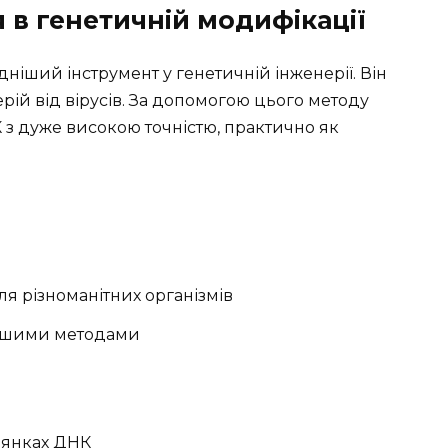
 в генетичній модифікації
дніший інструмент у генетичній інженерії. Він
ерій від вірусів. За допомогою цього методу
 з дуже високою точністю, практично як
ля різноманітних організмів
 іншими методами
лянках ДНК