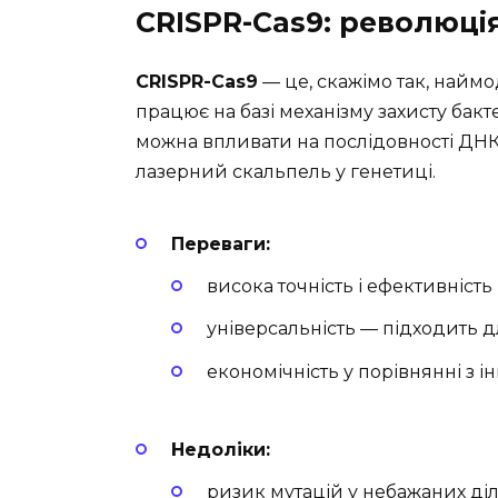
CRISPR-Cas9: революція
CRISPR-Cas9
— це, скажімо так, наймо
працює на базі механізму захисту бакт
можна впливати на послідовності ДНК
лазерний скальпель у генетиці.
Переваги:
висока точність і ефективність
універсальність — підходить д
економічність у порівнянні з
Недоліки:
ризик мутацій у небажаних ді