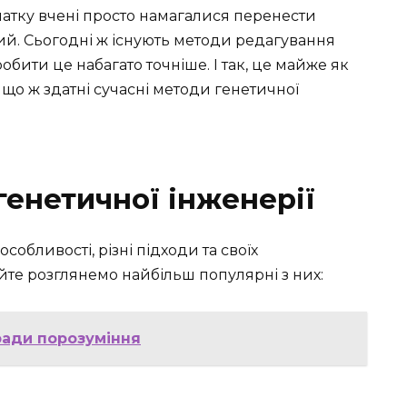
очатку вчені просто намагалися перенести
ий. Сьогодні ж існують методи редагування
обити це набагато точніше. І так, це майже як
 що ж здатні сучасні методи генетичної
генетичної інженерії
собливості, різні підходи та своїх
йте розглянемо найбільш популярні з них:
ради порозуміння