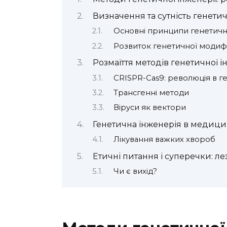
Визначення та сутність генетич
Основні принципи генетично
Розвиток генетичної модифі
Розмаїття методів генетичної і
CRISPR-Cas9: революція в ге
Трансгенні методи
Віруси як вектори
Генетична інженерія в медицин
Лікування важких хвороб
Етичні питання і суперечки: ле
Чи є вихід?