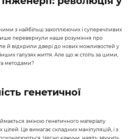
інженерії: революція у
дними з найбільш захоплюючих і суперечливих
е лише перевернули наше розуміння про
але й відкрили двері до нових можливостей у
інших галузях життя. Але що ж стоїть за цими,
 та методами?
ість генетичної
аймається зміною генетичного матеріалу
 цілей. Це вимагає складних маніпуляцій, і з
осконалюються. Чесно кажучи, навіть звучить