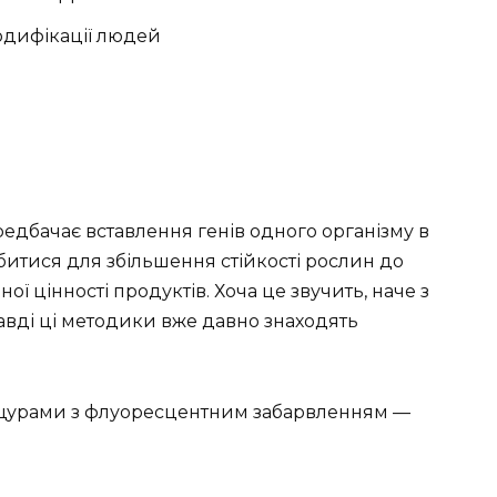
одифікації людей
едбачає вставлення генів одного організму в
битися для збільшення стійкості рослин до
 цінності продуктів. Хоча це звучить, наче з
авді ці методики вже давно знаходять
 і щурами з флуоресцентним забарвленням —