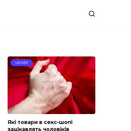
ЦІКАВЕ
Які товари в секс-шопі
зацікавлять чоловіків