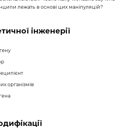
нципи лежать в основі цих маніпуляцій?
тичної інженерії
 гену
ор
реципієнт
их організмів
гена
одифікації