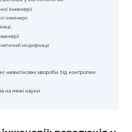
ної інженерії
ї інженерії
кації
нженерії
нетичній модифікації
і: невиліковні хвороби під контролем
за на межі науки