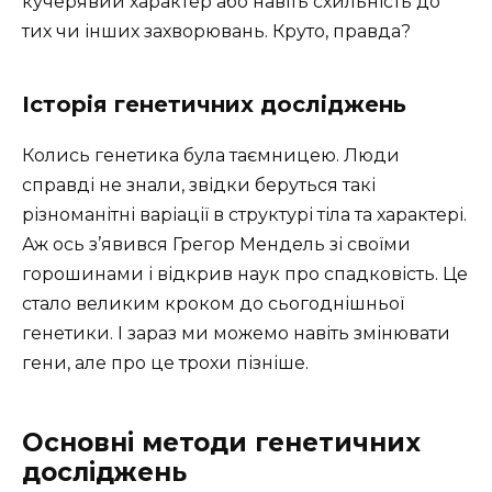
кучерявий характер або навіть схильність до
тих чи інших захворювань. Круто, правда?
Історія генетичних досліджень
Колись генетика була таємницею. Люди
справді не знали, звідки беруться такі
різноманітні варіації в структурі тіла та характері.
Аж ось з’явився Грегор Мендель зі своїми
горошинами і відкрив наук про спадковість. Це
стало великим кроком до сьогоднішньої
генетики. І зараз ми можемо навіть змінювати
гени, але про це трохи пізніше.
Основні методи генетичних
досліджень