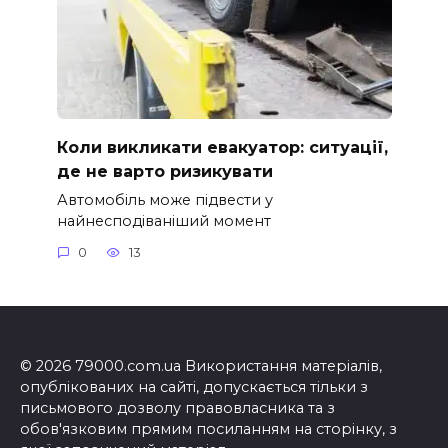
Коли викликати евакуатор: ситуації,
де не варто ризикувати
Автомобіль може підвести у
найнесподіваніший момент
0
13
© 2026 79000.com.ua Використання матеріалів,
опублікованих на сайті, допускається тільки з
письмового дозволу правовласника та з
обов'язковим прямим посиланням на сторінку, з