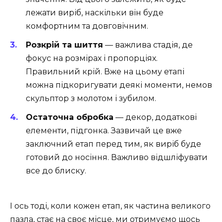
лежати виріб, наскільки він буде
комфортним та довговічним.
Розкрій та шиття
— важлива стадія, де
фокус на розмірах і пропорціях.
Правильний крій. Вже на цьому етапі
можна підкоригувати деякі моменти, немов
скульптор з молотом і зубилом.
Остаточна обробка
— декор, додаткові
елементи, підгонка. Зазвичай це вже
заключний етап перед тим, як виріб буде
готовий до носіння. Важливо відшліфувати
все до блиску.
І ось тоді, коли кожен етап, як частина великого
пазла, стає на своє місце, ми отримуємо щось