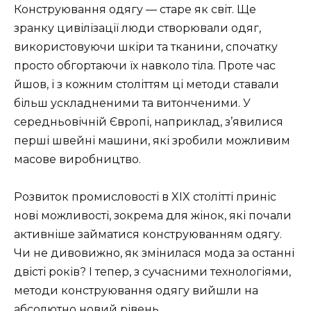
Конструювання одягу — старе як світ. Ще
зранку цивілізації люди створювали одяг,
використовуючи шкіри та тканини, спочатку
просто обгортаючи їх навколо тіла. Проте час
йшов, і з кожним століттям ці методи ставали
більш ускладненими та витонченими. У
середньовічній Європі, наприклад, з’явилися
перші швейні машини, які зробили можливим
масове виробництво.
Розвиток промисловості в XIX столітті приніс
нові можливості, зокрема для жінок, які почали
активніше займатися конструюванням одягу.
Чи не дивовижно, як змінилася мода за останні
двісті років? І тепер, з сучасними технологіями,
методи конструювання одягу вийшли на
абсолютно новий рівень.