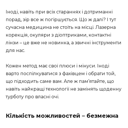
Іноді, навіть при всіх стараннях і дотриманні
порад, зір все ж погіршується. Що ж далі? І тут
сучасна медицина не стоїть на місці. Лазерна
корекція, окуляри з діоптриками, контактні
лінзи – це вже не новинка, а звичні інструменти
для нас.
Кожен метод має свої плюси і мінуси. Іноді
варто поспілкуватися з фахівцем і обрати той,
що підходить саме вам. Але ж пам’ятайте, що
навіть найкращі технології не замінять щоденну
турботу про власні очі.
Кількість можливостей – безмежна