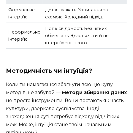
Формальне
Деталі важать. Запитання за
інтерв’ю
схемою. Холодний підхід.
Потік свідомості. Без чітких
Неформальне
обмежень. Здається, ти й не
інтерв’ю
інтерв’юєш нікого.
Методичність чи інтуїція?
Коли ти намагаєшся збагнути всю цю купу
методів, не забувай —
методи збирання даних
не просто інструменти. Вони постають як часть
культури, дзеркало суспільства. Іноді
знаходження суті потребує відходу від чітких
меж. Може, інтуїція стане твоїм начальним
путівником?