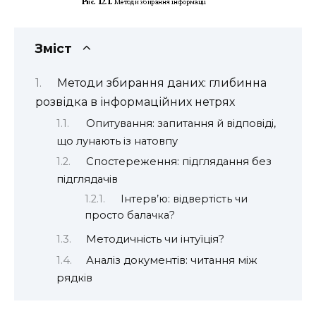
Зміст
Методи збирання даних: глибинна
розвідка в інформаційних нетрях
Опитування: запитання й відповіді,
що лунають із натовпу
Спостереження: підглядання без
підглядачів
Інтерв’ю: відвертість чи
просто балачка?
Методичність чи інтуїція?
Аналіз документів: читання між
рядків