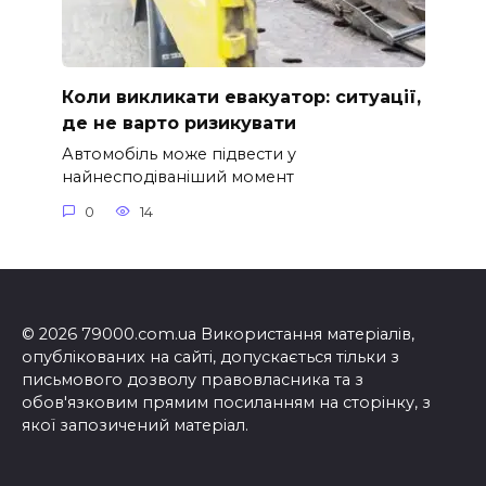
Коли викликати евакуатор: ситуації,
де не варто ризикувати
Автомобіль може підвести у
найнесподіваніший момент
0
14
© 2026 79000.com.ua Використання матеріалів,
опублікованих на сайті, допускається тільки з
письмового дозволу правовласника та з
обов'язковим прямим посиланням на сторінку, з
якої запозичений матеріал.