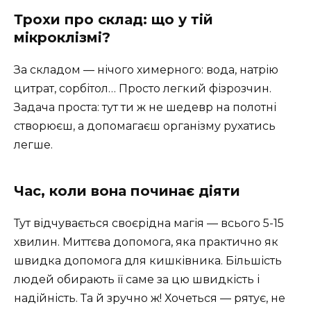
Трохи про склад: що у тій
мікроклізмі?
За складом — нічого химерного: вода, натрію
цитрат, сорбітол… Просто легкий фізрозчин.
Задача проста: тут ти ж не шедевр на полотні
створюєш, а допомагаєш організму рухатись
легше.
Час, коли вона починає діяти
Тут відчувається своєрідна магія — всього 5-15
хвилин. Миттєва допомога, яка практично як
швидка допомога для кишківника. Більшість
людей обирають її саме за цю швидкість і
надійність. Та й зручно ж! Хочеться — рятує, не