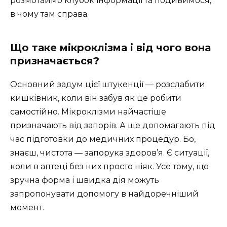
розмотаймо клубок інформації та подивимося,
в чому там справа.
Що таке мікроклізма і від чого вона
призначається?
Основний задум цієї штукенції — розслабити
кишківник, коли він забув як це робити
самостійно. Мікроклізми найчастіше
призначають від запорів. А ще допомагають під
час підготовки до медичних процедур. Бо,
знаєш, чистота — запорука здоров’я. Є ситуації,
коли в аптеці без них просто ніяк. Усе тому, що
зручна форма і швидка дія можуть
запропонувати допомогу в найдоречніший
момент.