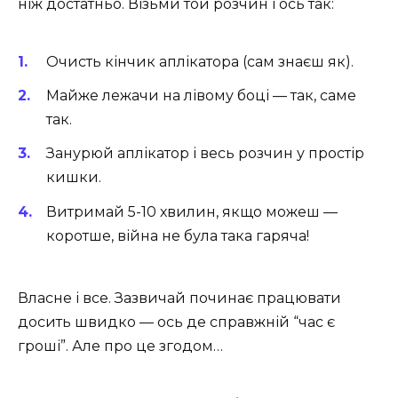
ніж достатньо. Візьми той розчин і ось так:
Очисть кінчик аплікатора (сам знаєш як).
Майже лежачи на лівому боці — так, саме
так.
Занурюй аплікатор і весь розчин у простір
кишки.
Витримай 5-10 хвилин, якщо можеш —
коротше, війна не була така гаряча!
Власне і все. Зазвичай починає працювати
досить швидко — ось де справжній “час є
гроші”. Але про це згодом…