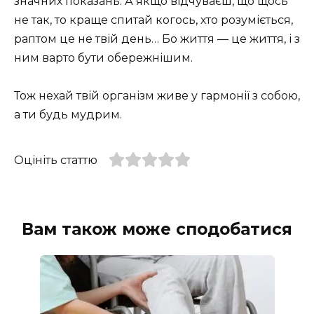
значних показань. А якщо відчуваєш, що щось
не так, то краще спитай когось, хто розуміється,
раптом це не твій день… Бо життя — це життя, і з
ним варто бути обережнішим.
Тож нехай твій організм живе у гармонії з собою,
а ти будь мудрим.
Оцініть статтю
Вам також може сподобатися