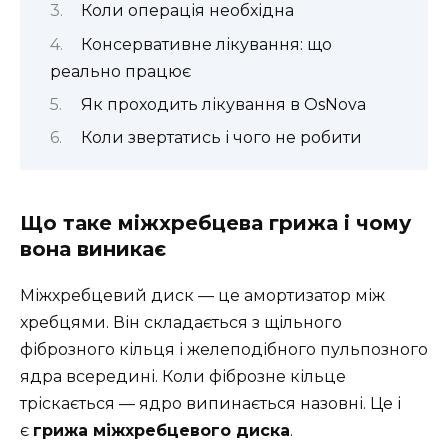
Коли операція необхідна
Консервативне лікування: що
реально працює
Як проходить лікування в OsNova
Коли звертатись і чого не робити
Що таке міжхребцева грижа і чому
вона виникає
Міжхребцевий диск — це амортизатор між
хребцями. Він складається з щільного
фіброзного кільця і желеподібного пульпозного
ядра всередині. Коли фіброзне кільце
тріскається — ядро випинається назовні. Це і
є
грижа міжхребцевого диска
.