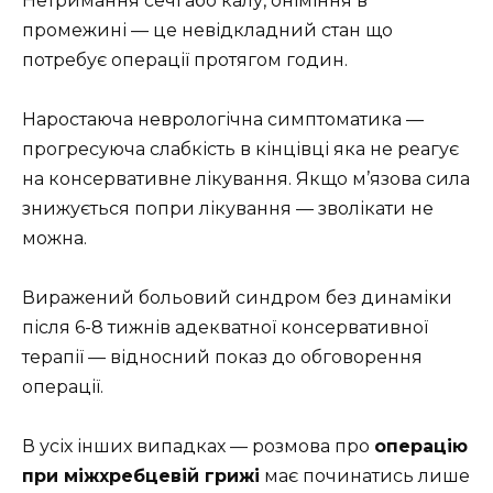
Нетримання сечі або калу, оніміння в
промежині — це невідкладний стан що
потребує операції протягом годин.
Наростаюча неврологічна симптоматика —
прогресуюча слабкість в кінцівці яка не реагує
на консервативне лікування. Якщо м’язова сила
знижується попри лікування — зволікати не
можна.
Виражений больовий синдром без динаміки
після 6-8 тижнів адекватної консервативної
терапії — відносний показ до обговорення
операції.
В усіх інших випадках — розмова про
операцію
при міжхребцевій грижі
має починатись лише