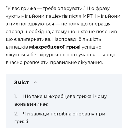
“У вас грижа — треба оперувати.” Цю фразу
чують мільйони пацієнтів після МРТ. І мільйони
з них погоджуються — не тому що операція
справді необхідна, а тому що ніхто не пояснив
що є альтернатива. Насправді більшість
випадків
міжхребцевої грижі
успішно
лікуються без хірургічного втручання — якщо
вчасно розпочати правильне лікування.
Зміст
Що таке міжхребцева грижа і чому
вона виникає
Чи завжди потрібна операція при
грижі