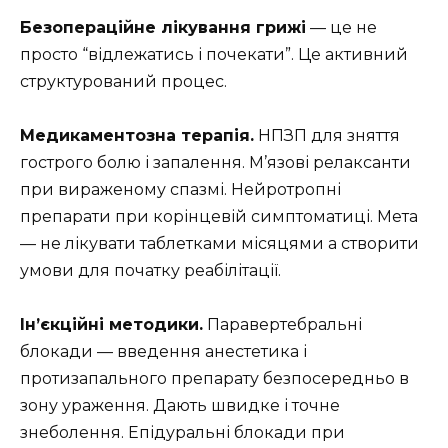
Безопераційне лікування грижі
— це не
просто “відлежатись і почекати”. Це активний
структурований процес.
Медикаментозна терапія.
НПЗП для зняття
гострого болю і запалення. М’язові релаксанти
при вираженому спазмі. Нейротропні
препарати при корінцевій симптоматиці. Мета
— не лікувати таблетками місяцями а створити
умови для початку реабілітації.
Ін’єкційні методики.
Паравертебральні
блокади — введення анестетика і
протизапального препарату безпосередньо в
зону ураження. Дають швидке і точне
знеболення. Епідуральні блокади при