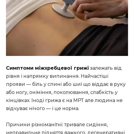
Симптоми міжхребцевої грижі
залежать від
рівня і напрямку випинання. Найчастіші
прояви — біль у спині або шиї що віддає в руку
або ногу, оніміння, поколювання, слабкість у
кінцівках. Іноді грижа є на МРТ але людина не
відчуває нічого — і це норма.
Причини різноманітні: тривале сидіння,
неправильне підняття важкого, дегенеративні