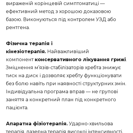
вираженій корінцевій симптоматиці —
ефективний метод з хорошою доказовою
базою. Виконуються під контролем УЗД або
рентгена.
Фізична терапія і
кінезіотерапія.
Найважливіший
компонент
консервативного лікування грижі
.
Зміцнення м’язів-стабілізаторів хребта знижує
тиск на диск і дозволяє хребту функціонувати
без болю навіть при наявності структурних змін.
Індивідуальна програма вправ — не групові
заняття а конкретний план під конкретного
пацієнта.
Апаратна фізіотерапія.
Ударно-хвильова
терапія, лазерна терапія високої інтенсивності,