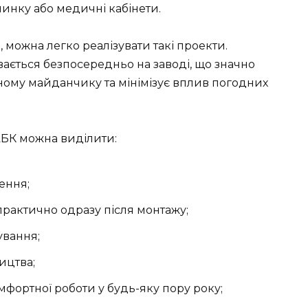
очинку або медичні кабінети.
можна легко реалізувати такі проекти.
ається безпосередньо на заводі, що значно
ному майданчику та мінімізує вплив погодних
БК можна виділити:
ення;
 практично одразу після монтажу;
ування;
ицтва;
мфортної роботи у будь-яку пору року;