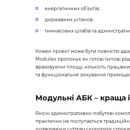
енергетичних об’єктів;
державних установ;
тимчасових штабів та адміністрати
Кожен проект може бути повністю ад
Modulex пропонує як готові типові ріш
враховуючи площу, кількість працівник
та функціональне зонування приміще
Модульні АБК – краща 
Якісні адміністративно-побутові комп
практично не поступається традиційн
дозволяючи суттєво скоротити строки 