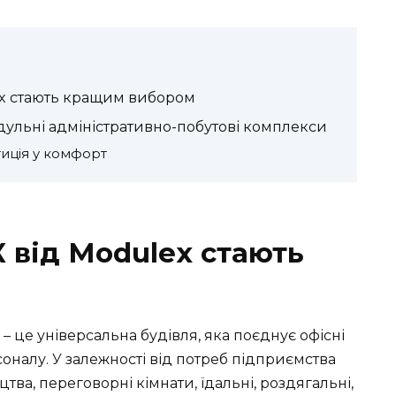
ex стають кращим вибором
одульні адміністративно-побутові комплекси
тиція у комфорт
 від Modulex стають
 це універсальна будівля, яка поєднує офісні
оналу. У залежності від потреб підприємства
ва, переговорні кімнати, їдальні, роздягальні,