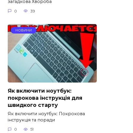
загадкова Хвороба
0
39
НОВИНИ
Як включити ноутбук:
покрокова інструкція для
швидкого старту
Як включити ноутбук: Покрокова
інструкція та поради
0
51