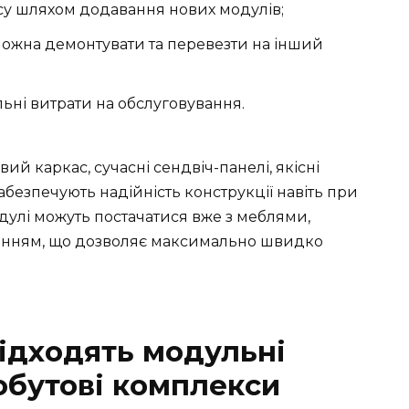
у шляхом додавання нових модулів;
 можна демонтувати та перевезти на інший
льні витрати на обслуговування.
й каркас, сучасні сендвіч-панелі, якісні
абезпечують надійність конструкції навіть при
модулі можуть постачатися вже з меблями,
анням, що дозволяє максимально швидко
підходять модульні
обутові комплекси