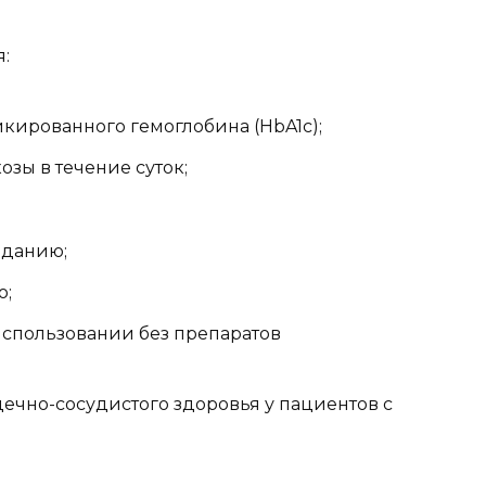
:
кированного гемоглобина (HbA1c);
зы в течение суток;
еданию;
ю;
спользовании без препаратов
ечно-сосудистого здоровья у пациентов с