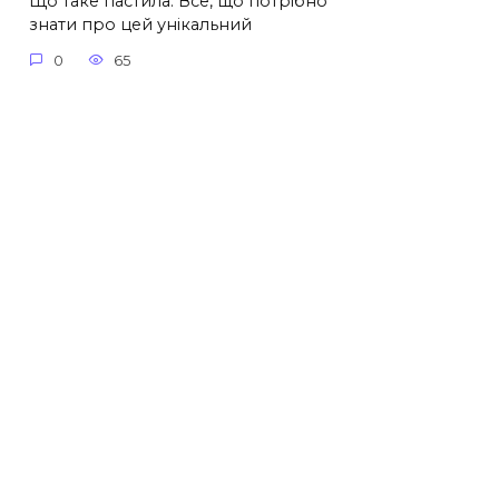
Що таке пастила: Все, що потрібно
знати про цей унікальний
0
65