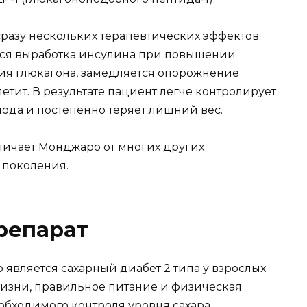
сразу нескольких терапевтических эффектов.
тся выработка инсулина при повышении
ия глюкагона, замедляется опорожнение
етит. В результате пациент легче контролирует
лода и постепенно теряет лишний вес.
личает Монджаро от многих других
 поколения.
репарат
вляется сахарный диабет 2 типа у взрослых
жизни, правильное питание и физическая
обходимого контроля уровня сахара.