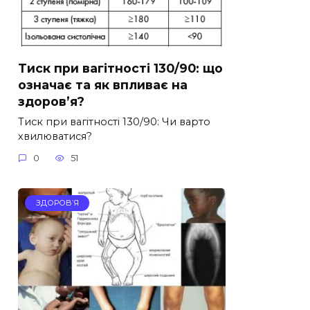
Тиск при вагітності 130/90: що
означає та як впливає на
здоров’я?
Тиск при вагітності 130/90: Чи варто
хвилюватися?
0
51
ЗДОРОВ’Я