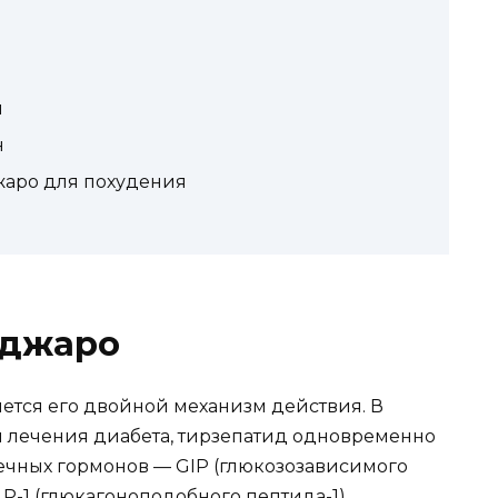
ы
н
жаро для похудения
нджаро
яется его двойной механизм действия. В
ля лечения диабета, тирзепатид одновременно
ечных гормонов — GIP (глюкозозависимого
-1 (глюкагоноподобного пептида-1).