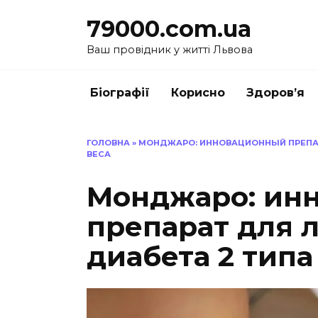
Перейти
79000.com.ua
до
вмісту
Ваш провідник у житті Львова
Біографії
Корисно
Здоров’я
ГОЛОВНА
»
МОНДЖАРО: ИННОВАЦИОННЫЙ ПРЕПАРА
ВЕСА
Монджаро: ин
препарат для 
диабета 2 типа