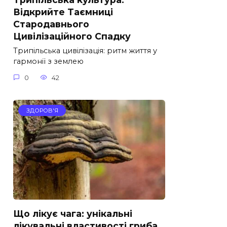
Відкрийте Таємниці
Стародавнього
Цивілізаційного Спадку
Трипільська цивілізація: ритм життя у
гармонії з землею
0
42
ЗДОРОВ'Я
Що лікує чага: унікальні
лікувальні властивості гриба