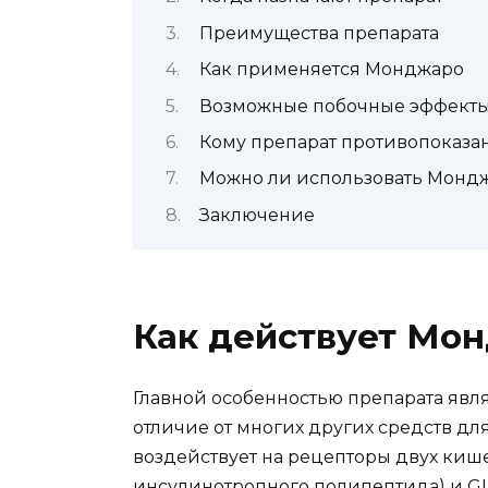
Преимущества препарата
Как применяется Монджаро
Возможные побочные эффект
Кому препарат противопоказа
Можно ли использовать Монд
Заключение
Как действует Мо
Главной особенностью препарата явл
отличие от многих других средств д
воздействует на рецепторы двух киш
инсулинотропного полипептида) и GLP