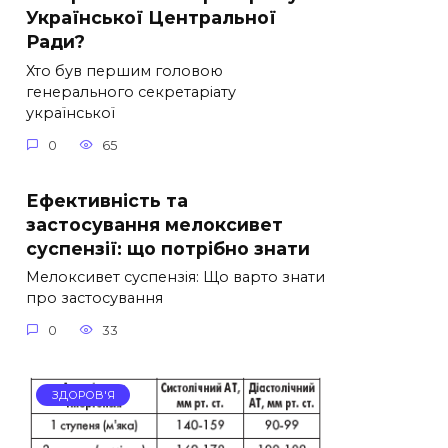
Української Центральної
Ради?
Хто був першим головою
генерального секретаріату
української
0
65
Ефективність та
застосування мелоксивет
суспензії: що потрібно знати
Мелоксивет суспензія: Що варто знати
про застосування
0
33
ЗДОРОВ'Я