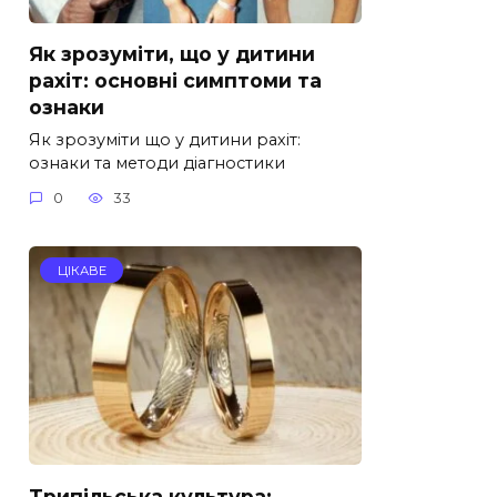
Як зрозуміти, що у дитини
рахіт: основні симптоми та
ознаки
Як зрозуміти що у дитини рахіт:
ознаки та методи діагностики
0
33
ЦІКАВЕ
Трипільська культура: