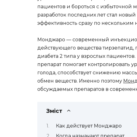
пациентов и бороться с избыточной м
разработок последних лет стал новы
эффективность сразу по нескольким 
Монджаро — современный инъекцион
действующего вещества тирзепатид,
диабета 2 типа у взрослых пациентов
препарат помогает контролировать ур
голода, способствует снижению массы
обмен веществ. Именно поэтому
Мон
обсуждаемых препаратов в современ
Зміст
Как действует Монджаро
Когда назначают препарат