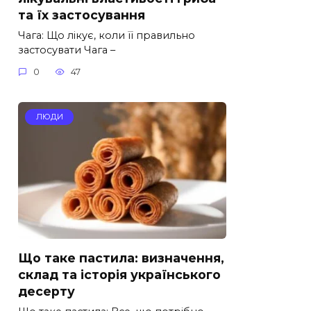
та їх застосування
Чага: Що лікує, коли її правильно
застосувати Чага –
0
47
ЛЮДИ
Що таке пастила: визначення,
склад та історія українського
десерту