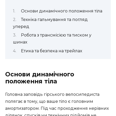
Основи динамічного положення тіла
Техніка гальмування та погляд
уперед
Робота з трансмісією та тиском у
шинах
Етика та безпека на трейлах
Основи динамічного
положення тіла
Головна заповідь гірського велосипедиста
полягає в тому, що ваше тіло є головним
амортизатором. Під час проходження нерівних
ділянок, спусків чи технічних підйомів не