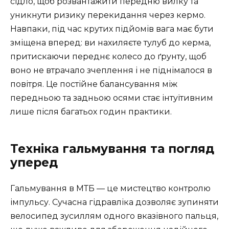
сідло, щоб розвантажити передню вилку та
уникнути ризику перекидання через кермо.
Навпаки, під час крутих підйомів вага має бути
зміщена вперед: ви нахиляєте тулуб до керма,
притискаючи переднє колесо до ґрунту, щоб
воно не втрачало зчеплення і не піднімалося в
повітря. Це постійне балансування між
передньою та задньою осями стає інтуїтивним
лише після багатьох годин практики.
Техніка гальмування та погляд
уперед
Гальмування в МТБ — це мистецтво контролю
імпульсу. Сучасна гідравліка дозволяє зупиняти
велосипед зусиллям одного вказівного пальця,