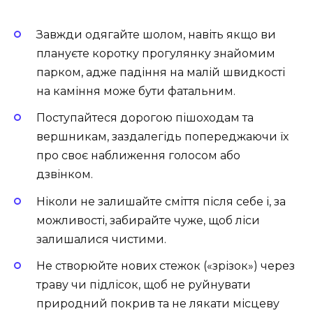
Завжди одягайте шолом, навіть якщо ви
плануєте коротку прогулянку знайомим
парком, адже падіння на малій швидкості
на каміння може бути фатальним.
Поступайтеся дорогою пішоходам та
вершникам, заздалегідь попереджаючи їх
про своє наближення голосом або
дзвінком.
Ніколи не залишайте сміття після себе і, за
можливості, забирайте чуже, щоб ліси
залишалися чистими.
Не створюйте нових стежок («зрізок») через
траву чи підлісок, щоб не руйнувати
природний покрив та не лякати місцеву