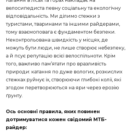
Катання в лісах та горах накладає на
велосипедиста певну соціальну та екологічну
відповідальність. Ми ділимо стежки з
туристами, тваринами та іншими райдерами,
тому взаємоповага є фундаментом безпеки.
Неконтрольована швидкість у місцях, де
можуть бути люди, не лише створює небезпеку,
а й псує репутацію всієї велоспільноти. Крім
того, важливо пам’ятати про вразливість
природи: катання по дуже вологих, розкислих
стежках руйнує їх, створюючи глибокі колії, які
згодом перетворюються на яри через ерозію
ґрунту.
Ось основні правила, яких повинен
дотримуватися кожен свідомий МТБ-
райдер: