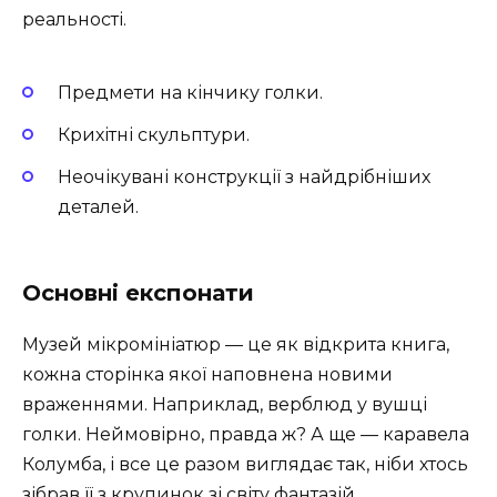
реальності.
Предмети на кінчику голки.
Крихітні скульптури.
Неочікувані конструкції з найдрібніших
деталей.
Основні експонати
Музей мікромініатюр — це як відкрита книга,
кожна сторінка якої наповнена новими
враженнями. Наприклад, верблюд у вушці
голки. Неймовірно, правда ж? А ще — каравела
Колумба, і все це разом виглядає так, ніби хтось
зібрав її з крупинок зі світу фантазій.