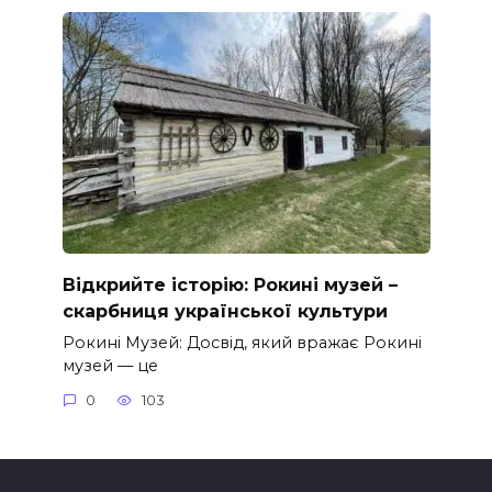
Відкрийте історію: Рокині музей –
скарбниця української культури
Рокині Музей: Досвід, який вражає Рокині
музей — це
0
103