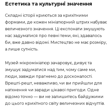
Естетика та культурні значення
Складні історії криються за крихітними
формами, де кожен мініатюрний штрих набуває
величезного значення. Ці експонати змушують
нас задуматися про певні теми, які, здавалось
би, вже давно відомі. Мистецтво не має розміру,
а лише сутність.
Музей мікромініатюр зачаровує, дивує та
змушує задуматися над тим, чому саме ми,
люди, завжди прагнемо до досконалості.
Врешті-решт, неважливо, чи ви прийшли для
натхнення чи заради цікавої пригоди. Одне
відомо точно — ви не залишитесь байдужими
до цього крихітного світу величезних відчуттів.