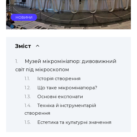
НОВИНИ
Зміст
Музей мікромініатюр: дивовижний
світ під мікроскопом
Історія створення
Що таке мікромініатюра?
Основні експонати
Техніка й інструментарій
створення
Естетика та культурні значення