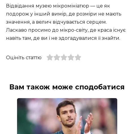
Відвідання музею мікромініатюр — це як
подорож у інший вимір, де розміри не мають
значення, а велич відчувається серцем.
Ласкаво просимо до мікро-світу, де краса існує
навіть там, де ви і не здогадувалися її знайти.
Оцініть статтю
Вам також може сподобатися