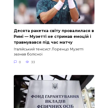
Десята ракетка світу провалилася в
Римі — Музетті не стримав емоцій і
травмувався під час матчу
Італійський тенісист Лоренцо Музетті
зазнав болісної
0
33