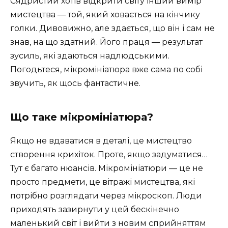
Сядристий хотів відкрити світу інший вимір
мистецтва — той, який ховається на кінчику
голки. Дивовижно, але здається, що він і сам не
знав, на що здатний. Його праця — результат
зусиль, які здаються надлюдськими.
Погодьтеся, мікромініатюра вже сама по собі
звучить, як щось фантастичне.
Що таке мікромініатюра?
Якщо не вдаватися в деталі, це мистецтво
створення крихіток. Проте, якщо задуматися…
Тут є багато нюансів. Мікромініатюри — це не
просто предмети, це вітражі мистецтва, які
потрібно розглядати через мікроскоп. Люди
приходять зазирнути у цей бескінечно
маленький світ і вийти з новим сприйняттям