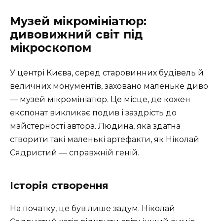
Музей мікромініатюр:
дивовижний світ під
мікроскопом
У центрі Києва, серед старовинних будівель й
величних монументів, заховано маленьке диво
— музей мікромініатюр. Це місце, де кожен
експонат викликає подив і заздрість до
майстерності автора. Людина, яка здатна
створити такі маленькі артефакти, як Ніколай
Сядристий — справжній геній.
Історія створення
На початку, це був лише задум. Ніколай