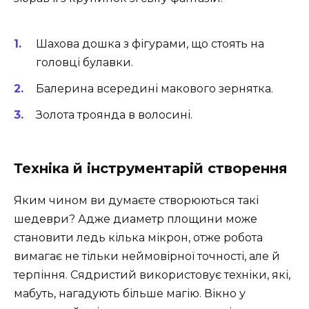
Шахова дошка з фігурами, що стоять на
головці булавки.
Балерина всередині макового зернятка.
Золота троянда в волосині.
Техніка й інструментарій створення
Яким чином ви думаєте створюються такі
шедеври? Адже диаметр площини може
становити ледь кілька мікрон, отже робота
вимагає не тільки неймовірної точності, але й
терпіння. Сядристий використовує техніки, які,
мабуть, нагадують більше магію. Вікно у