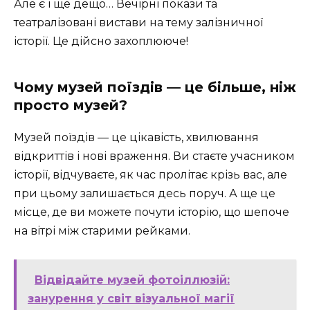
Але є і ще дещо… Вечірні покази та
театралізовані вистави на тему залізничної
історії. Це дійсно захоплююче!
Чому музей поїздів — це більше, ніж
просто музей?
Музей поїздів — це цікавість, хвилювання
відкриттів і нові враження. Ви стаєте учасником
історії, відчуваєте, як час пролітає крізь вас, але
при цьому залишається десь поруч. А ще це
місце, де ви можете почути історію, що шепоче
на вітрі між старими рейками.
Відвідайте музей фотоіллюзій:
занурення у світ візуальної магії