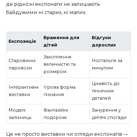
де рідкісні експонати не залишають
байдужими ні старих, ні малих.
Враження для
Відгуки
Експозиція
дітей
дорослих
Захоплення
Старовинні
Ностальгія за
величністю та
паровози
минулим
розміром
Цікавість до
Інтерактивні
Ігрова форма
технічних
виставки
пізнання
деталей
Моделі
Фантазійні
Занурення у
залізниць
подорожі
дитячі спогади
Це не просто виставки чи огляди експонатів —