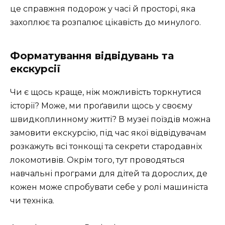
це справжня подорож у часі й просторі, яка
захоплює та розпалює цікавість до минулого.
Форматування відвідувань та
екскурсії
Чи є щось краще, ніж можливість торкнутися
історії? Може, ми проґавили щось у своєму
швидкоплинному житті? В музеї поїздів можна
замовити екскурсію, під час якої відвідувачам
розкажуть всі тонкощі та секрети стародавніх
локомотивів. Окрім того, тут проводяться
навчальні програми для дітей та дорослих, де
кожен може спробувати себе у ролі машиніста
чи техніка.