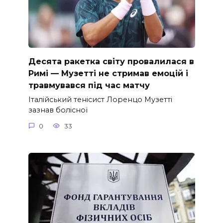
Десята ракетка світу провалилася в
Римі — Музетті не стримав емоцій і
травмувався під час матчу
Італійський тенісист Лоренцо Музетті
зазнав болісної
0
33