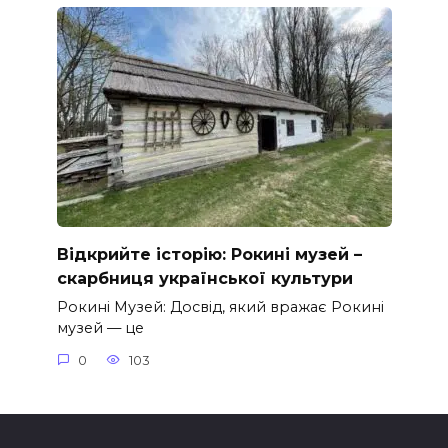
Відкрийте історію: Рокині музей –
скарбниця української культури
Рокині Музей: Досвід, який вражає Рокині
музей — це
0
103