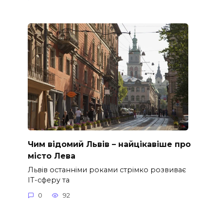
Чим відомий Львів – найцікавіше про
місто Лева
Львів останніми роками стрімко розвиває
ІТ-сферу та
0
92