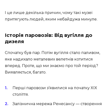
І це лише декілька причин, чому такі музеї
притягують людей, яким небайдужа минуле.
Історія паровозів: Від вугілля до
дизеля
Спочатку був пар. Потім вугілля стало паливом,
яке надихало металевих велетнів котитися
вперед. Проте, що ми знаємо про той період?
Виявляється, багато.
Перші паровози з’явилися на початку XIX
століття.
Залізнична мережа Ренесансу — створення