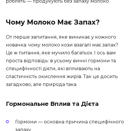
роблять — продукують без запаху молоко.
Чому Молоко Має Запах?
От перше запитання, яке виникає у кожного
новачка: чому молоко кози взагалі має запах?
Це ж питання, яке мучило багатьох. І ось вам
проста відповідь: в усьому винні гормони та
специфічності дієти, які впливають на
сластичність окислення жирів. Так це досить
загадково, але природа така.
Гормональне Вплив та Дієта
Гормони — основна причина специфічного
запаху.