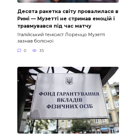
Десята ракетка світу провалилася в
Римі — Музетті не стримав емоцій і
травмувався під час матчу
Італійський тенісист Лоренцо Музетті
зазнав болісної
0
35