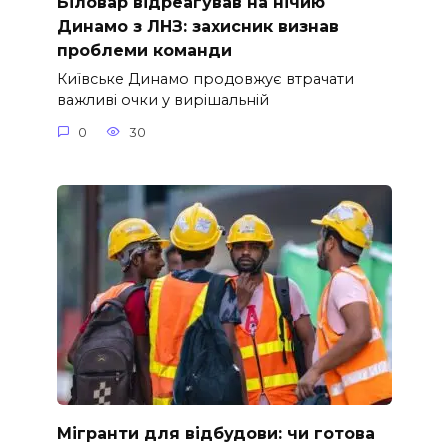
Біловар відреагував на нічию
Динамо з ЛНЗ: захисник визнав
проблеми команди
Київське Динамо продовжує втрачати
важливі очки у вирішальній
0
30
Мігранти для відбудови: чи готова