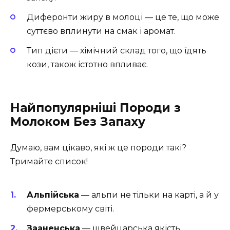
Диферонти жиру в молоці — це те, що може
суттєво вплинути на смак і аромат.
Тип дієти — хімічний склад того, що їдять
кози, також істотно впливає.
Найпопулярніші Породи з
Молоком Без Запаху
Думаю, вам цікаво, які ж це породи такі?
Тримайте список!
Альпійська
— альпи не тільки на карті, а й у
фермерському світі.
Зааненська
— швейцарська якість,