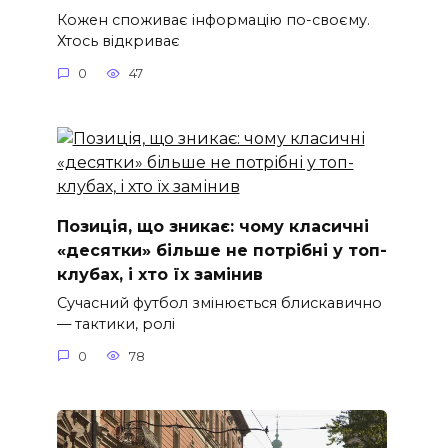
Кожен споживає інформацію по-своєму.
Хтось відкриває
0
47
Позиція, що зникає: чому класичні
«десятки» більше не потрібні у топ-
клубах, і хто їх замінив
Сучасний футбол змінюється блискавично
— тактики, ролі
0
78