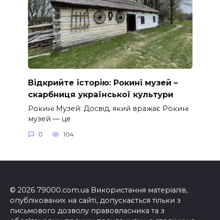
Відкрийте історію: Рокині музей –
скарбниця української культури
Рокині Музей: Досвід, який вражає Рокині
музей — це
0
104
© 2026 79000.com.ua Використання матеріалів,
опублікованих на сайті, допускається тільки з
письмового дозволу правовласника та з