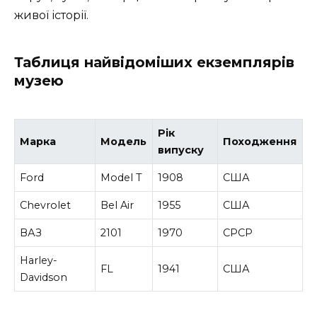
живої історії.
Таблиця найвідоміших екземплярів
музею
Рік
Марка
Модель
Походження
випуску
Ford
Model T
1908
США
Chevrolet
Bel Air
1955
США
ВАЗ
2101
1970
СРСР
Harley-
FL
1941
США
Davidson