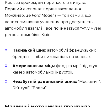
Крок за кроком, ви поринаєте в минуле.
Перший експонат, перше захоплення.
Можливо, це
Ford Model T
— той самий, що
колись змінював уявлення про доступність
автомобіля взагалі. І все починається тут, у музеї
ретро автомобілів Київ.
Паризький шик:
автомобілі французьких
брендів — ніби вихованість на колесах.
Американська міць:
форд та мрії під стук
камер автомобільної індустрії.
Незабутній радянський шлях:
“Москвичі”,
“Жигулі”, “Волги”.
Машини і мотоцикли: два крила