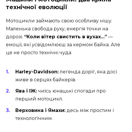
технічної еволюції
Мотоцикли займають свою особливу нішу.
Маленька свобода руху, енергія точки на
дорозі.
“Коли вітер свистить в вухах…”
—
емоції, які усвідомлюєш за кермом байка. Але
це не просто технічні чуда
Harley-Davidson:
легенда доріг, яка досі
живе в серцях байкерів.
Ява і ІЖ:
чиїсь юнацькі спогади про
перший мотоцикл.
Верховина і Ямахи:
десь між простим і
технологічним.