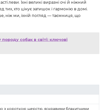
ті леви. Їхні великі виразні очі й ніжний
 тих, хто цінує затишок і гармонію в домі.
е, ніж ми, їхній погляд — таємниця, що
породу собак в світі: ключові
іло з короткою шерстю, яскравими блакитними