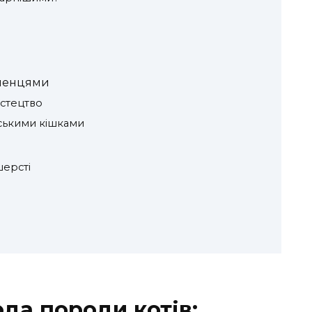
бленцями
истецтво
мськими кішками
шерсті
да породи котів: