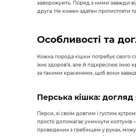
заворожують. Поряд з ними завжди відч
друга. Не кожен здатен протистояти та
Особливості та до
Кожна порода кішки потребує свого с
їхнє здоров’я, але й підкреслює їхню 
за такими красенями, щоб вони завж
Перська кішка: догляд
Перси, зі своїм довгим і густим хутро
просто допомагає уникнути колтунів —
проведених з гребінцем у руках, мож