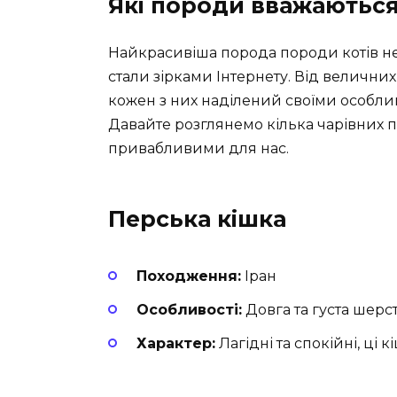
Які породи вважаютьс
Найкрасивіша порода породи котів не
стали зірками Інтернету. Від величних
кожен з них наділений своїми особлив
Давайте розглянемо кілька чарівних п
привабливими для нас.
Перська кішка
Походження:
Іран
Особливості:
Довга та густа шерс
Характер:
Лагідні та спокійні, ці 