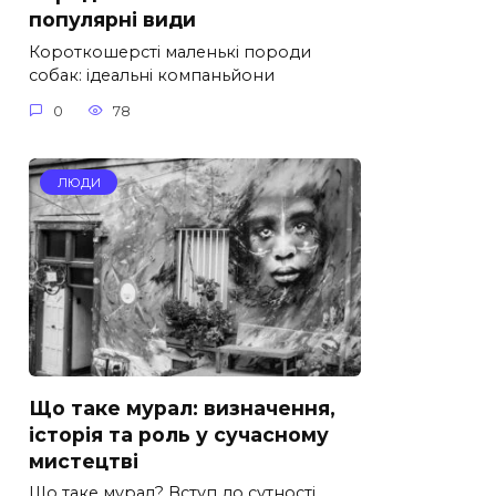
популярні види
Короткошерсті маленькі породи
собак: ідеальні компаньйони
0
78
ЛЮДИ
Що таке мурал: визначення,
історія та роль у сучасному
мистецтві
Що таке мурал? Вступ до сутності