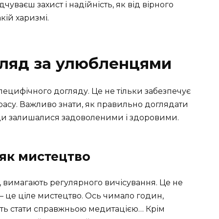
уваєш захист і надійність, як від вірного
кій харизмі.
гляд за улюбленцями
пецифічного догляду. Це не тільки забезпечує
красу. Важливо знати, як правильно доглядати
ди залишалися задоволеними і здоровими.
 як мистецтво
м, вимагають регулярного вичісування. Це не
 це ціле мистецтво. Ось чимало годин,
уть стати справжньою медитацією… Крім