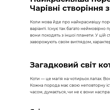
Чарівні створіння з
Коли мова йде про найкрасивішу пор
варіанті. Існує так багато неймовірно 
вони походять з іншої планети. У цій с
заворожують своїм виглядом, характе
Загадковий світ ко
Коти — це магія на чотирьох лапах. Во
Кожна порода має свою неповторну істор
часом, думається, чи не є вони наспра