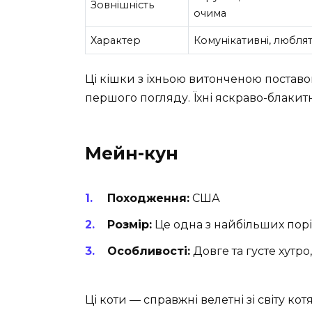
Зовнішність
очима
Характер
Комунікативні, люблят
Ці кішки з їхньою витонченою постав
першого погляду. Їхні яскраво-блакитн
Мейн-кун
Походження:
США
Розмір:
Це одна з найбільших порі
Особливості:
Довге та густе хутро
Ці коти — справжні велетні зі світу кот