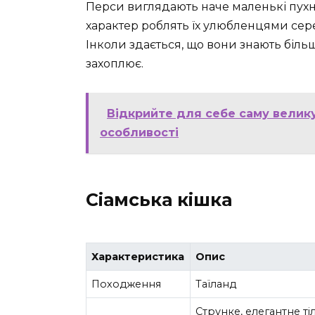
Перси виглядають наче маленькі пухнас
характер роблять їх улюбленцями серед
Інколи здається, що вони знають більш
захоплює.
Відкрийте для себе саму велику 
особливості
Сіамська кішка
Характеристика
Опис
Походження
Таїланд
Струнке, елегантне т