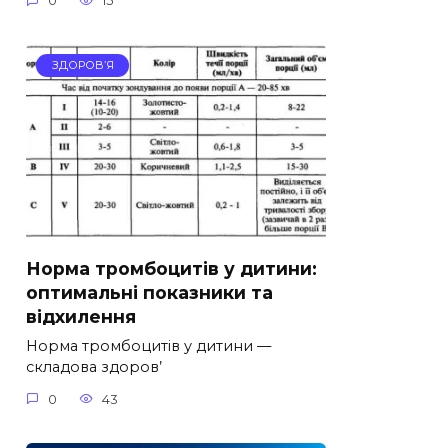
0
15
ЗДОРОВ’Я
Норма тромбоцитів у дитини:
оптимальні показники та
відхилення
Норма тромбоцитів у дитини —
складова здоров’
0
43