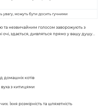
ь увагу, можуть бути досить гучними
ою та незвичайним голосом заворожують з
і очі, здається, дивляться прямо у вашу душу…
д домашніх котів
, вуха з китицями
ячих. Їхня розмірність та шляхетність