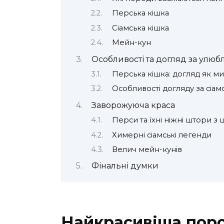
Перська кішка
Сіамська кішка
Мейн-кун
Особливості та догляд за улю
Перська кішка: догляд як м
Особливості догляду за сіа
Заворожуюча краса
Перси та їхні ніжні штори з 
Химерні сіамські легенди
Велич мейн-кунів
Фінальні думки
Найкрасивіша поро