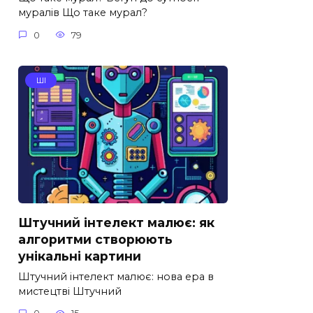
муралів Що таке мурал?
0
79
ШІ
Штучний інтелект малює: як
алгоритми створюють
унікальні картини
Штучний інтелект малює: нова ера в
мистецтві Штучний