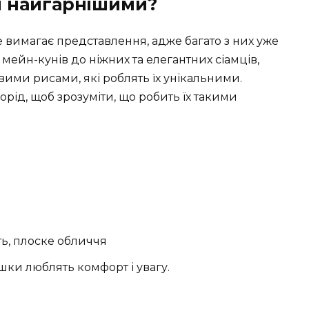
я найгарнішими?
 вимагає представлення, адже багато з них уже
 мейн-кунів до ніжних та елегантних сіамців,
ими рисами, які роблять їх унікальними.
орід, щоб зрозуміти, що робить їх такими
ть, плоске обличчя
кішки люблять комфорт і увагу.