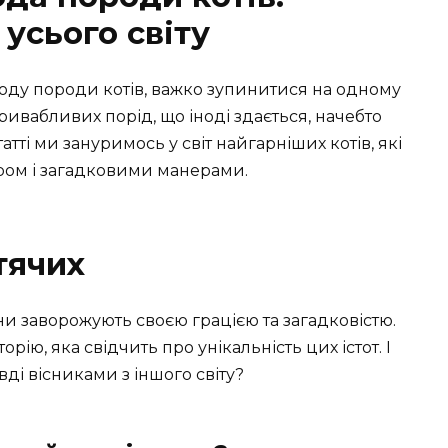
 усього світу
оду породи котів, важко зупинитися на одному
привабливих порід, що іноді здається, начебто
татті ми зануримось у світ найгарніших котів, які
ром і загадковими манерами.
тячих
ни заворожують своєю грацією та загадковістю.
ію, яка свідчить про унікальність цих істот. І
вді вісниками з іншого світу?