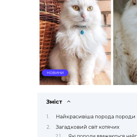
НОВИНИ
Зміст
Найкрасивіша порода породи кот
Загадковий світ котячих
Які породи вважаються най