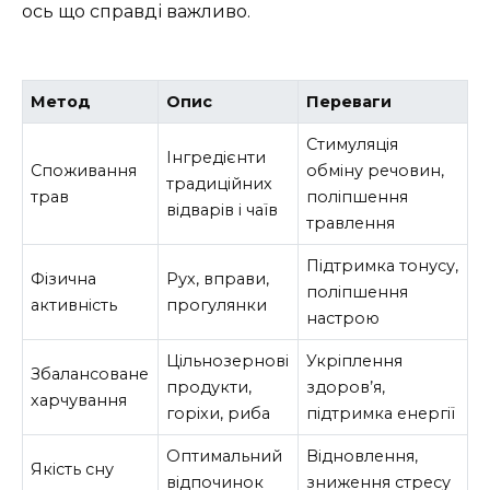
ось що справді важливо.
Метод
Опис
Переваги
Стимуляція
Інгредієнти
Споживання
обміну речовин,
традиційних
трав
поліпшення
відварів і чаїв
травлення
Підтримка тонусу,
Фізична
Рух, вправи,
поліпшення
активність
прогулянки
настрою
Цільнозернові
Укріплення
Збалансоване
продукти,
здоров’я,
харчування
горіхи, риба
підтримка енергії
Оптимальний
Відновлення,
Якість сну
відпочинок
зниження стресу