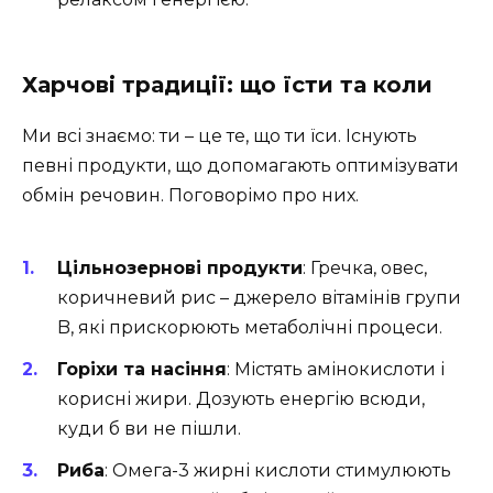
Харчові традиції: що їсти та коли
Ми всі знаємо: ти – це те, що ти їси. Існують
певні продукти, що допомагають оптимізувати
обмін речовин. Поговорімо про них.
Цільнозернові продукти
: Гречка, овес,
коричневий рис – джерело вітамінів групи
B, які прискорюють метаболічні процеси.
Горіхи та насіння
: Містять амінокислоти і
корисні жири. Дозують енергію всюди,
куди б ви не пішли.
Риба
: Омега-3 жирні кислоти стимулюють