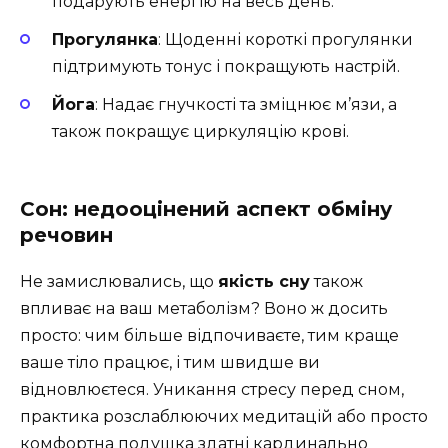
подарують енергію на весь день.
Прогулянка
: Щоденні короткі прогулянки
підтримують тонус і покращують настрій.
Йога
: Надає гнучкості та зміцнює м’язи, а
також покращує циркуляцію крові.
Сон: недооцінений аспект обміну
речовин
Не замислювались, що
якість сну
також
впливає на ваш метаболізм? Воно ж досить
просто: чим більше відпочиваєте, тим краще
ваше тіло працює, і тим швидше ви
відновлюєтеся. Уникання стресу перед сном,
практика розслаблюючих медитацій або просто
комфортна подушка здатні кардинально