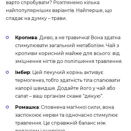
варто спробувати? Розглянемо кілька
найпопулярніших варіантів. Найперше, що
спадає на думку – трави.
Кропива
: Диво, а не травичка! Вона здатна
стимулювати загальний метаболізм. Чай з
кропиви корисний майже для всього: від
зміцнення нігтів до поліпшення травлення.
Імбир
: Цей пекучий корінь активує
термогенез, тобто здатність тіла спалювати
калорії швидше. Додайте його у чай або
салат – ваш організм скаже “дякую”.
Ромашка
: Сповнена магічної сили, вона
заспокоює нерви та одночасно стимулює
травлення. Це справжній баланс між
релаксом і енергією.