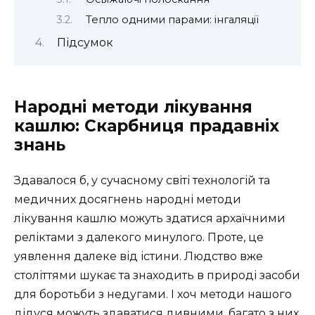
Тепло одними парами: інгаляції
Підсумок
Народні методи лікування
кашлю: Скарбниця прадавніх
знань
Здавалося б, у сучасному світі технологій та
медичних досягнень народні методи
лікування кашлю можуть здатися архаїчними
реліктами з далекого минулого. Проте, це
уявлення далеке від істини. Людство вже
століттями шукає та знаходить в природі засоби
для боротьби з недугами. І хоч методи нашого
дідуся можуть здаватися дивними, багато з них