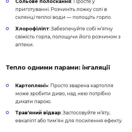
Сольове полоскання
: Просте у
приготуванні. Розчиніть ложку солі в
склянці теплої води — полощіть горло.
Хлорофіліпт
: Забезпечуйте собі м’ятну
свіжість горла, полощучи його розчином з
аптеки.
Тепло одними парами: інгаляції
Картопляні»
: Просто зварена картопля
може зробити диво, над нею потрібно
дихати парою.
Трав’яний відвар
: Застосовуйте м’яту,
евкаліпт або тим’ян для посилення ефекту.