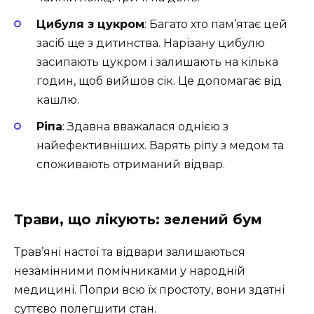
Цибуля з цукром
: Багато хто пам’ятає цей
засіб ще з дитинства. Нарізану цибулю
засипають цукром і залишають на кілька
годин, щоб вийшов сік. Це допомагає від
кашлю.
Ріпа
: Здавна вважалася однією з
найефективніших. Варять ріпу з медом та
споживають отриманий відвар.
Трави, що лікують: зелений бум
Трав’яні настої та відвари залишаються
незамінними помічниками у народній
медицині. Попри всю їх простоту, вони здатні
суттєво полегшити стан.