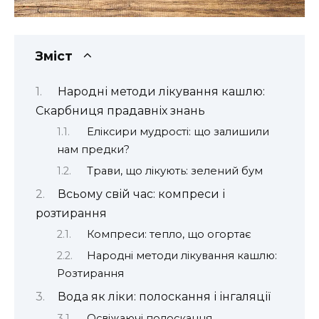
Зміст
Народні методи лікування кашлю:
Скарбниця прадавніх знань
Еліксири мудрості: що залишили
нам предки?
Трави, що лікують: зелений бум
Всьому свій час: компреси і
розтирання
Компреси: тепло, що огортає
Народні методи лікування кашлю:
Розтирання
Вода як ліки: полоскання і інгаляції
Освіжаючі полоскання