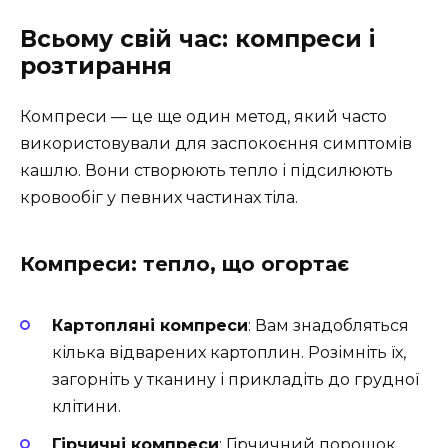
Всьому свій час: компреси і
розтирання
Компреси — це ще один метод, який часто
використовували для заспокоєння симптомів
кашлю. Вони створюють тепло і підсилюють
кровообіг у певних частинах тіла.
Компреси: тепло, що огортає
Картопляні компреси
: Вам знадобляться
кілька відварених картоплин. Розімніть їх,
загорніть у тканину і прикладіть до грудної
клітини.
Гірчичні компреси
: Гірчичний порошок