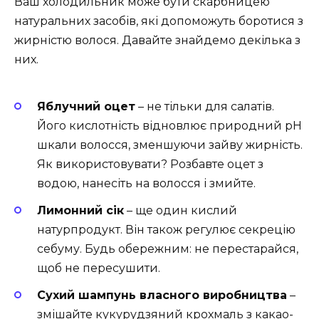
Ваш холодильник може бути скарбницею
натуральних засобів, які допоможуть боротися з
жирністю волося. Давайте знайдемо декілька з
них.
Яблучний оцет
– не тільки для салатів.
Його кислотність відновлює природний pH
шкали волосся, зменшуючи зайву жирність.
Як використовувати? Розбавте оцет з
водою, нанесіть на волосся і змийте.
Лимонний сік
– ще один кислий
натурпродукт. Він також регулює секрецію
себуму. Будь обережним: не перестарайся,
щоб не пересушити.
Сухий шампунь власного виробництва
–
змішайте кукурудзяний крохмаль з какао-