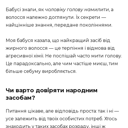
Бабусі знали, як
чоловіку голову намилити
, а
волосся належно доглянути. Їх секрети —
найцінніше знання, передане поколіннями.
Моя бабуся казала, що найкращий засіб від
жирного волосся — це терпіння і відмова від
агресивної хімії. Не поспішай часто мити голову.
Це парадоксально, але чим частіше миєш, тим
більше себуму виробляється.
Чи варто довіряти народним
засобам?
Питання цікаве, але відповідь проста: так і ні —
усе залежить від твоїх особистих потреб. Хтось
знаходить у таких засобах розраду, інші ж