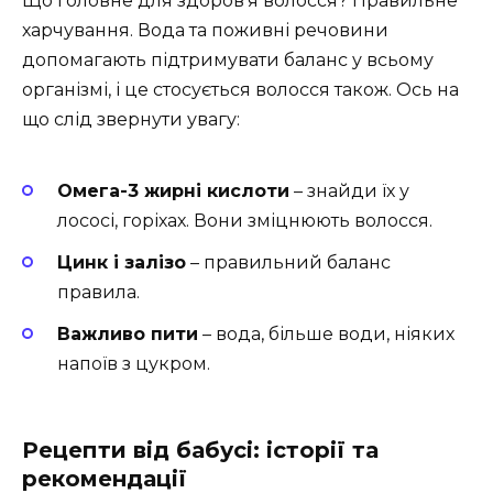
Що головне для здоров’я волосся? Правильне
харчування. Вода та поживні речовини
допомагають підтримувати баланс у всьому
організмі, і це стосується волосся також. Ось на
що слід звернути увагу:
Омега-3 жирні кислоти
– знайди їх у
лососі, горіхах. Вони зміцнюють волосся.
Цинк і залізо
– правильний баланс
правила.
Важливо пити
– вода, більше води, ніяких
напоїв з цукром.
Рецепти від бабусі: історії та
рекомендації