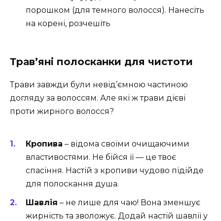
порошком (для темного волосся). Нанесіть
на корені, розчешіть
Трав’яні полосканки для чистоти
Трави завжди були невід’ємною частиною
догляду за волоссям. Але які ж трави дієві
проти жирного волосся?
Кропива
– відома своїми очищаючими
властивостями. Не бійся її — це твоє
спасіння. Настій з кропиви чудово підійде
для полоскання душа.
Шавлія
– не лише для чаю! Вона зменшує
жирність та зволожує. Додай настій шавлії у