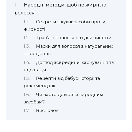
Народні методи, щоб не жирніло
волосся
Секрети з кухні: засоби проти
жирності
Трав’яні полосканки для чистоти
Маски для волосся з натуральних
інгредієнтів
Догляд зсередини: харчування та
гідратація
Рецепти від бабусі: історії та
рекомендації
Чи варто довіряти народним
засобам?
Висновок