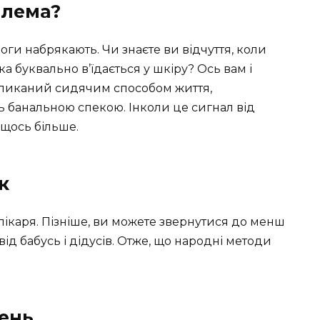
блема?
ноги набрякають. Чи знаєте ви відчуття, коли
ска буквально в’їдається у шкіру? Ось вам і
кликаний сидячим способом життя,
 банальною спекою. Інколи це сигнал від
 щось більше.
к
 лікаря. Пізніше, ви можете звернутися до менш
від бабусь і дідусів. Отже, що народні методи
день