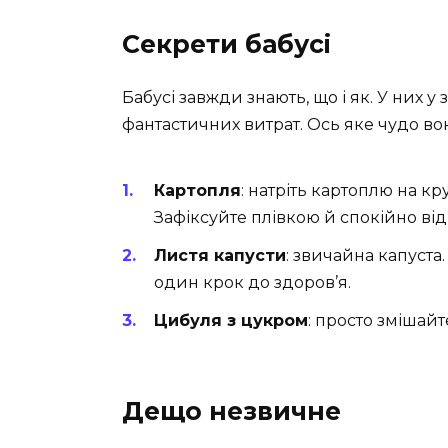
Секрети бабусі
Бабусі завжди знають, що і як. У них у 
фантастичних витрат. Ось яке чудо в
Картопля
: натріть картоплю на кр
Зафіксуйте плівкою й спокійно ві
Листя капусти
: звичайна капуста
один крок до здоров’я.
Цибуля з цукром
: просто змішайте
Дещо незвичне