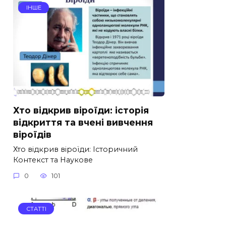
ІНШЕ
Хто відкрив віроїди: історія
відкриття та вчені вивчення
віроїдів
Хто відкрив віроїди: Історичний
Контекст та Наукове
0
101
СТАТТІ