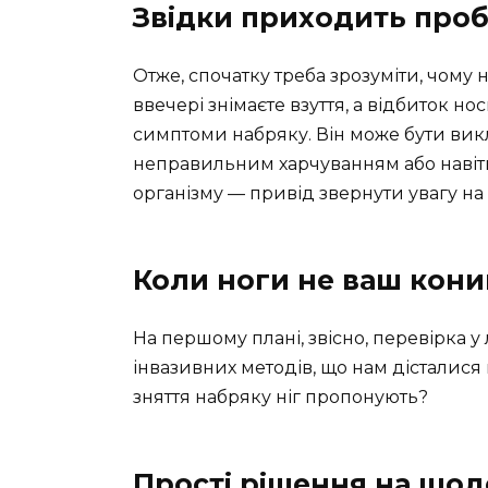
Звідки приходить про
Отже, спочатку треба зрозуміти, чому 
ввечері знімаєте взуття, а відбиток но
симптоми набряку. Він може бути ви
неправильним харчуванням або навіть
організму — привід звернути увагу на
Коли ноги не ваш кони
На першому плані, звісно, перевірка у
інвазивних методів, що нам дісталися 
зняття набряку ніг пропонують?
Прості рішення на що