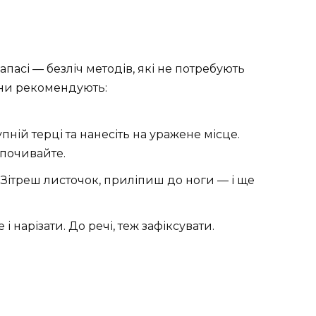
запасі — безліч методів, які не потребують
они рекомендують:
упній терці та нанесіть на уражене місце.
дпочивайте.
. Зітреш листочок, приліпиш до ноги — і ще
 і нарізати. До речі, теж зафіксувати.