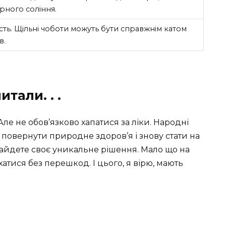
рного соління.
сть. Щільні чоботи можуть бути справжнім катом
в.
тали. . .
ле не обов’язково хапатися за ліки. Народні
 повернути природне здоров’я і знову стати на
найдете своє уникальне рішення. Мало що на
хатися без перешкод. І цього, я вірю, мають