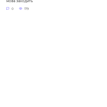
мова заходить
0
179