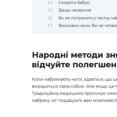
Секрети бабусі
Дещо незвичне
Як не потрапити у пастку на
Висновки, яких. Ви не читали. 
Народні методи зня
відчуйте полегшенн
Коли набрякають ноги, здається, що ц
вирішиться сама собою. Але якщо це т
Традиційна медицина пропонує чимало
набряку ніг подарують вам можливість 