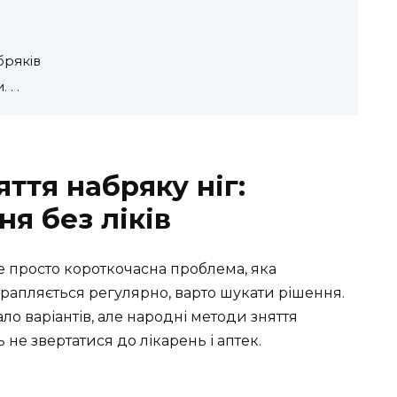
бряків
. .
ття набряку ніг:
я без ліків
е просто короткочасна проблема, яка
рапляється регулярно, варто шукати рішення.
 варіантів, але народні методи зняття
не звертатися до лікарень і аптек.