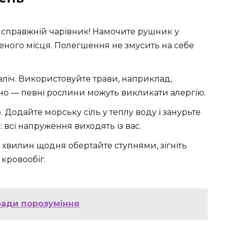
— справжній чарівник! Намочите рушник у
женого місця. Полегшення не змусить на себе
зліч. Використовуйте трави, наприклад,
но — певні рослини можуть викликати алергію.
. Додайте морську сіль у теплу воду і занурьте
: всі напруження виходять із вас.
 хвилин щодня обертайте ступнями, зігніть
 кровообіг.
ради порозуміння