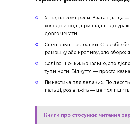
Холодні компреси. Взагалі, вода 
холодній воді, прикладіть до ура
довго чекати.
Спеціальні настоянки. Способів бе
ромашку або крапиву, але обереж
Солі ванночки. Банально, але дієво
туди ноги. Відчуття — просто казка
Гімнастика для ледачих. По десять
пальці, розів’яжіть — це поліпшить
Книги про стосунки: читання за