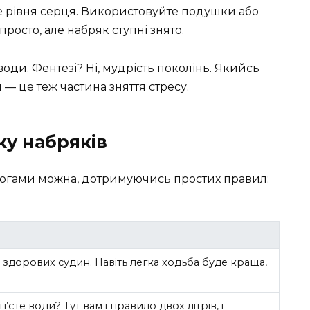
ще рівня серця. Використовуйте подушки або
просто, але набряк ступні знято.
води. Фентезі? Ні, мудрість поколінь. Якийсь
— це теж частина зняття стресу.
ку набряків
ногами можна, дотримуючись простих правил:
 здорових судин. Навіть легка ходьба буде краща,
’єте води? Тут вам і правило двох літрів, і