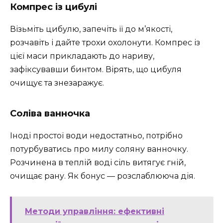
Компрес із цибулі
Візьміть цибулю, запечіть її до м’якості,
розчавіть і дайте трохи охолонути. Компрес із
цієї маси прикладають до нариву,
зафіксувавши бинтом. Вірять, що цибуля
очищує та знезаражує.
Соліва ванночка
Іноді простої води недостатньо, потрібно
потурбуватись про милу соляну ванночку.
Розчинена в теплій воді сіль витягує гній,
очищає рану. Як бонус — розслаблююча дія.
Методи управління: ефективні