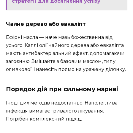
стратегії для досягнення успіху
Чайне дерево або евкаліпт
Ефірні масла — наче мазь божественна від
усього. Каплі олії чайного дерева або евкаліпта
мають антибактеріальний ефект, допомагаючи
загоєнню. Змішайте з базовим маслом, типу
оливкової, і нанесіть прямо на уражену ділянку.
Порядок дій при сильному нариві
Іноді цих методів недостатньо. Наполеглива
інфекція вимагає тривалого лікування.
Потрібен комплексний підхід.