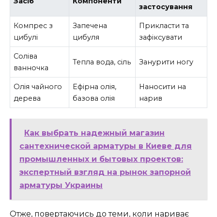
Засіб
Компоненти
застосування
Компрес з
Запечена
Прикласти та
цибулі
цибуля
зафіксувати
Соліва
Тепла вода, сіль
Занурити ногу
ванночка
Олія чайного
Ефірна олія,
Наносити на
дерева
базова олія
нарив
Как выбрать надежный магазин
сантехнической арматуры в Киеве для
промышленных и бытовых проектов:
экспертный взгляд на рынок запорной
арматуры Украины
Отже, повертаючись до теми, коли нариває