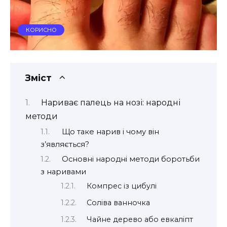
КОРИСНО
Зміст
Нариває палець на нозі: народні
методи
Що таке нарив і чому він
з’являється?
Основні народні методи боротьби
з наривами
Компрес із цибулі
Соліва ванночка
Чайне дерево або евкаліпт