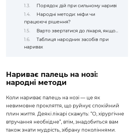
Порядок дій при сильному нариві
Народні методи: міфи чи
працюючі рішення?
Варто звертатися до лікаря, якщо…
Таблиця народних засобів при
наривах
Нариває палець на нозі:
народні методи
Коли нариває палець на нозі — це як
невимовне прокляття, що руйнує спокійний
плин життя. Деякі лікарі скажуть: “О, хірургічне
втручання необхідне”, втім, знадобиться вам
також знати мудрість, зібрану поколіннями.