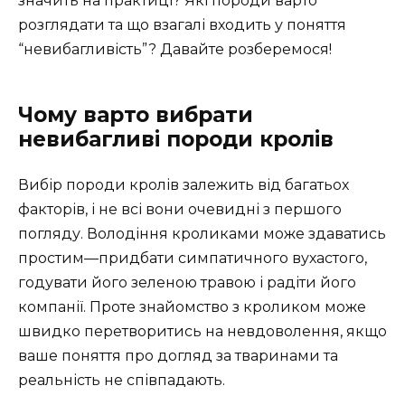
значить на практиці? Які породи варто
розглядати та що взагалі входить у поняття
“невибагливість”? Давайте розберемося!
Чому варто вибрати
невибагливі породи кролів
Вибір породи кролів залежить від багатьох
факторів, і не всі вони очевидні з першого
погляду. Володіння кроликами може здаватись
простим—придбати симпатичного вухастого,
годувати його зеленою травою і радіти його
компанії. Проте знайомство з кроликом може
швидко перетворитись на невдоволення, якщо
ваше поняття про догляд за тваринами та
реальність не співпадають.