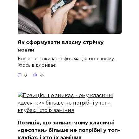
Як сформувати власну стрічку
новин
Кожен споживає інформацію по-своєму.
Хтось відкриває
0
47
Позиція, що зникає: чому класичні
«десятки» більше не потрібні у топ-
клубах, і хто їх замінив