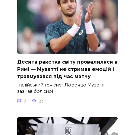
Десята ракетка світу провалилася в
Римі — Музетті не стримав емоцій і
травмувався під час матчу
Італійський тенісист Лоренцо Музетті
зазнав болісної
0
33