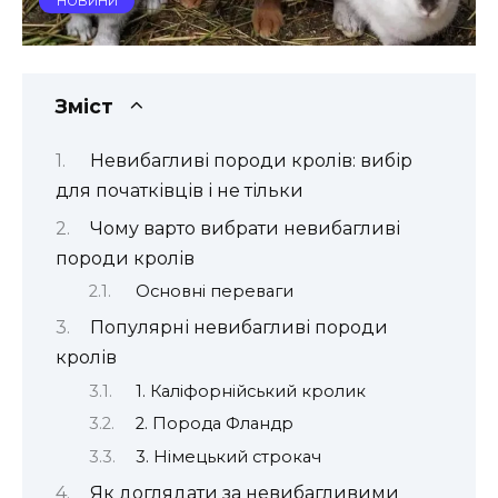
НОВИНИ
Зміст
Невибагливі породи кролів: вибір
для початківців і не тільки
Чому варто вибрати невибагливі
породи кролів
Основні переваги
Популярні невибагливі породи
кролів
1. Каліфорнійський кролик
2. Порода Фландр
3. Німецький строкач
Як доглядати за невибагливими