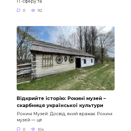
ІТ-сферу та
0
92
Відкрийте історію: Рокині музей –
скарбниця української культури
Рокині Музей: Досвід, який вражає Рокині
музей — це
0
104