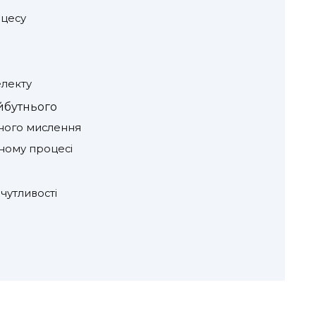
оцесу
електу
йбутнього
ного мислення
ьному процесі
чутливості