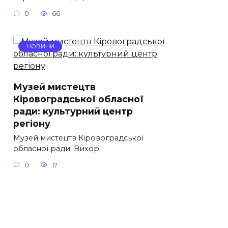
0
66
НОВИНИ
Музей мистецтв
Кіровоградської обласної
ради: культурний центр
регіону
Музей мистецтв Кіровоградської
обласної ради: Вихор
0
17