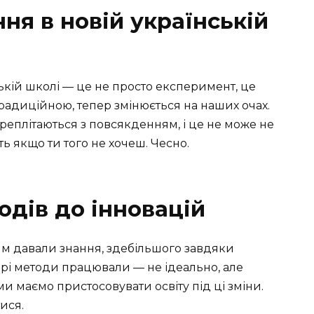
ня в новій українській
ькій школі — це не просто експеримент, це
традиційною, тепер змінюється на наших очах.
ереплітаються з повсякденням, і це не може не
ь якщо ти того не хочеш. Чесно.
одів до інновацій
тям давали знання, здебільшого завдяки
арі методи працювали — не ідеально, але
ми маємо пристосовувати освіту під ці зміни.
ися.