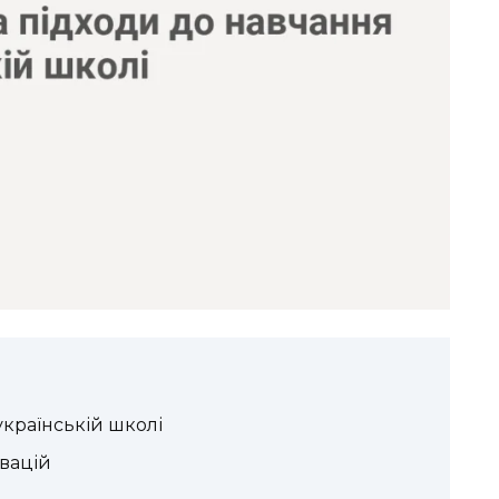
українській школі
овацій