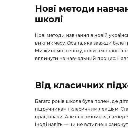
Нові методи навчан
школі
Нові методи навчання в новій українс
виклик часу. Освіта, яка завжди була 
Ми живемо в епоху, коли технології п
вплинути на навчальний процес. Навіт
Від класичних підх
Багато років школа була полем, де ді
підручникам і класичним лекціям. Ст
працювали. Але світ змінився, і тепер 
Іноді навіть — чи не встигнеш озирнут