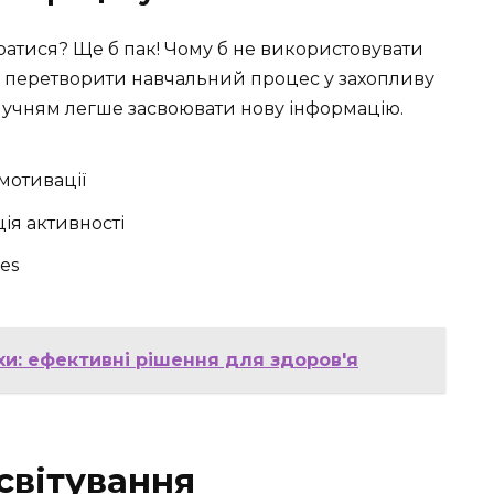
гратися? Ще б пак! Чому б не використовувати
іб перетворити навчальний процес у захопливу
, учням легше засвоювати нову інформацію.
мотивації
ія активності
es
и: ефективні рішення для здоров'я
світування