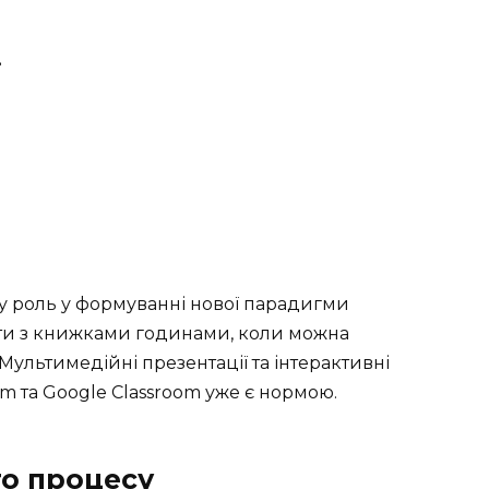
ї
ву роль у формуванні нової парадигми
іти з книжками годинами, коли можна
ультимедійні презентації та інтерактивні
m та Google Classroom уже є нормою.
го процесу