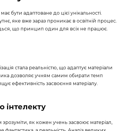
має бути адаптоване до цієї унікальності.
нє, яке вже зараз проникає в освітній процес.
дься, що принцип один для всіх не працює.
зація стала реальністю, що адаптує матеріали
одика дозволяє учням самим обирати темп
ищує ефективність засвоєння матеріалу.
о інтелекту
зрозуміти, як кожен учень засвоює матеріал,
не фантастика, а реальність. Аналіз великих