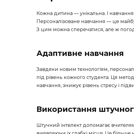
Кожна дитина — унікальна. І навчання 
Персоналізоване навчання — це майбут
З цим можна сперечатися, але ж пого
Адаптивне навчання
Завдяки новим технологіям, персоналі
під рівень кожного студента. Ця мет
навчання, знижує рівень стресу і підв
Використання штучног
Штучний інтелект допомагає вчителям 
виявляючи їх слабкі місця. Це більше 