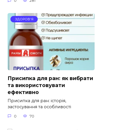
0
281
ЗДОРОВ'Я
Присипка для ран: як вибрати
та використовувати
ефективно
Присипка для ран: історія,
застосування та особливості
0
70