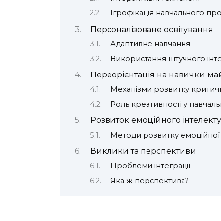
Ігрофікація навчального пр
Персоналізоване освітування
Адаптивне навчання
Використання штучного інт
Переорієнтація на навички ма
Механізми розвитку критич
Роль креативності у навчал
Розвиток емоційного інтелекту
Методи розвитку емоційної 
Виклики та перспективи
Проблеми інтеграції
Яка ж перспектива?