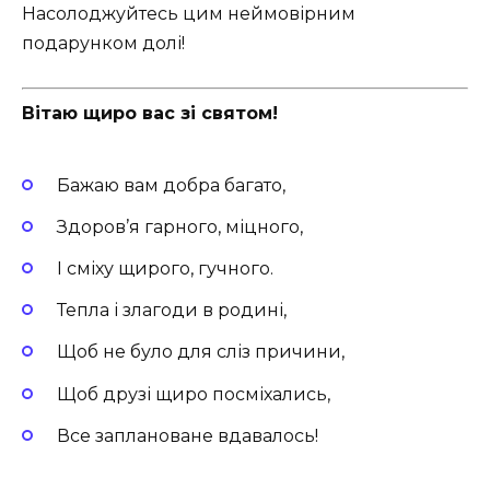
Насолоджуйтесь цим неймовірним
подарунком долі!
Вітаю щиро вас зі святом!
Бажаю вам добра багато,
Здоров’я гарного, міцного,
І сміху щирого, гучного.
Тепла і злагоди в родині,
Щоб не було для сліз причини,
Щоб друзі щиро посміхались,
Все заплановане вдавалось!