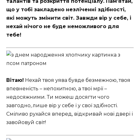
талантів та розкриття потенціалу. Пам’ятай,
що у тобі закладено незліченні здібності,
які можуть змінити світ. Завжди вір у себе, і
нехай нічого не буде неможливого для
тебе!
Вітаю!
Нехай твоя уява бувде безмежною, твоя
впевненість – непохитною, а твої мрії –
недосяжними. Ти можеш досягти чого
завгодно, лише вір у себе і у свої здібності.
Сміливо рухайся вперед, відкривай нові двері і
завойовуй світ!