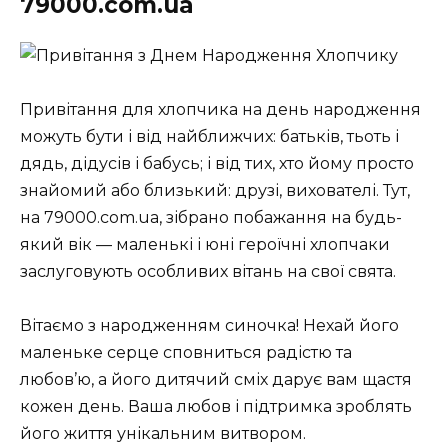
79000.com.ua
Привітання для хлопчика на день народження
можуть бути і від найближчих: батьків, тьоть і
дядь, дідусів і бабусь; і від тих, хто йому просто
знайомий або близький: друзі, вихователі. Тут,
на 79000.com.ua, зібрано побажання на будь-
який вік — маленькі і юні героїчні хлопчаки
заслуговують особливих вітань на свої свята.
Вітаємо з народженням синочка! Нехай його
маленьке серце сповниться радістю та
любов’ю, а його дитячий сміх дарує вам щастя
кожен день. Ваша любов і підтримка зроблять
його життя унікальним витвором.