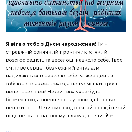
Я вітаю тебе з Днем народження!
Ти –
справжній сонячний промінчик ☀️, який
розсіює радість та веселощі навколо себе. Твоє
сміливе серце і безмежний ентузіазм
надихають всіх навколо тебе. Кожен день з
тобою – справжнє свято, а твої усмішки просто
неперевершені! Нехай твоя уява буде
безмежною, а впевненість у своїх здібностях –
непохитною! Лети високо, досягай зірок, і нехай
ніщо не стане на твоєму шляху до величі! ✨