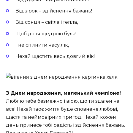
Від зірок – здійснення бажань!
Від сонця – світла і тепла,
Щоб доля щедрою була!
І не спинити часу лік,
Нехай щастить весь довгий вік!
З Днем народження, маленький чемпіоне!
Люблю тебе безмежно і вірю, що ти здатен на
все! Нехай твоє життя буде сповнене любові,
щастя та неймовірних пригод. Нехай кожен
день принесе тобі радість і здійснення бажань.