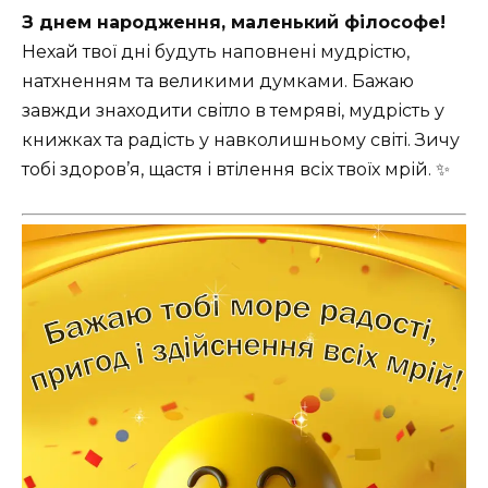
З днем народження, маленький філософе!
Нехай твої дні будуть наповнені мудрістю,
натхненням та великими думками. Бажаю
завжди знаходити світло в темряві, мудрість у
книжках та радість у навколишньому світі. Зичу
тобі здоров’я, щастя і втілення всіх твоїх мрій. ✨