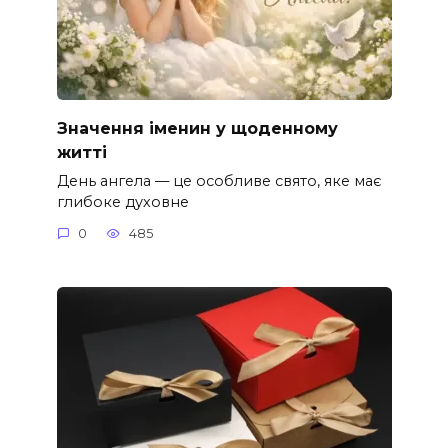
Значення іменин у щоденному
житті
День ангела — це особливе свято, яке має
глибоке духовне
0
485