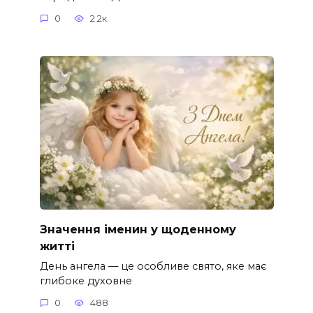
0
2.2к.
Значення іменин у щоденному
житті
День ангела — це особливе свято, яке має
глибоке духовне
0
488