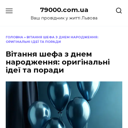
Перейти
79000.com.ua
до
вмісту
Ваш провідник у житті Львова
ГОЛОВНА
»
ВІТАННЯ ШЕФА З ДНЕМ НАРОДЖЕННЯ:
ОРИГІНАЛЬНІ ІДЕЇ ТА ПОРАДИ
Вітання шефа з днем
народження: оригінальні
ідеї та поради