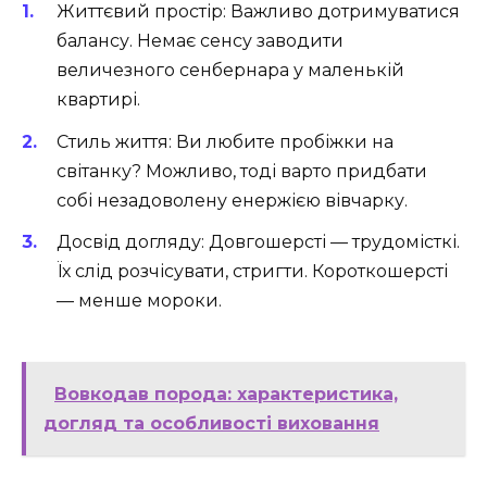
Життєвий простір: Важливо дотримуватися
балансу. Немає сенсу заводити
величезного сенбернара у маленькій
квартирі.
Стиль життя: Ви любите пробіжки на
світанку? Можливо, тоді варто придбати
собі незадоволену енержією вівчарку.
Досвід догляду: Довгошерсті — трудомісткі.
Їх слід розчісувати, стригти. Короткошерсті
— менше мороки.
Вовкодав порода: характеристика,
догляд та особливості виховання