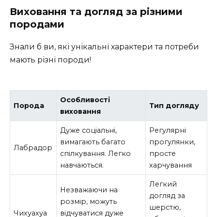
Виховання та догляд за різними
породами
Знали б ви, які унікальні характери та потреби
мають різні породи!
Особливості
Порода
Тип догляду
виховання
Дуже соціальні,
Регулярні
вимагають багато
прогулянки,
Лабрадор
спілкування. Легко
просте
навчаються.
харчування
Легкий
Незважаючи на
догляд за
розмір, можуть
шерстю,
Чихуахуа
відчуватися дуже