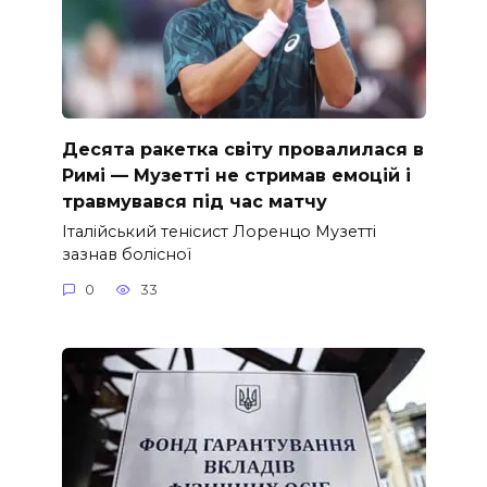
Десята ракетка світу провалилася в
Римі — Музетті не стримав емоцій і
травмувався під час матчу
Італійський тенісист Лоренцо Музетті
зазнав болісної
0
33