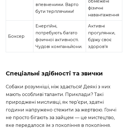
обмежені
впевненими. Варто
фізичні
бути терплячими!
навантаження
Енергійні,
Активні
потребують багато
прогулянки,
Боксер
фізичної активності.
бдіжу своє
Чудові компаньйони.
здоров’я
Спеціальні здібності та звички
Собаки розумніші, ніж здається! Деякі з них
мають особливі таланти. Приклади? Такі
природжені мисливці, як тер’єри, здатні
години напружено стежити за жертвою. Гончі
не просто бігають за зайцем — це мистецтво,
яке передалося їм з покоління в покоління.