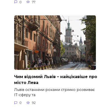
0
77
Чим відомий Львів – найцікавіше про
місто Лева
Львів останніми роками стрімко розвиває
ІТ-сферу та
0
92