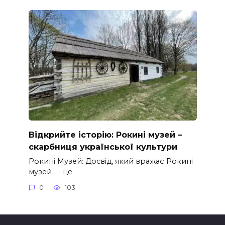
Відкрийте історію: Рокині музей –
скарбниця української культури
Рокині Музей: Досвід, який вражає Рокині
музей — це
0
103