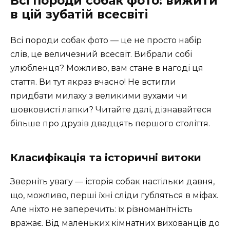
Всі породи собак фото: вижити
в цій зубатій всесвіті
Всі породи собак фото — це не просто набір
слів, це величезний всесвіт. Вибрали собі
улюбленця? Можливо, вам стане в нагоді ця
стаття. Ви тут якраз вчасно! Не встигли
придбати милаху з великими вухами чи
шовковисті лапки? Читайте далі, дізнавайтеся
більше про друзів двадцять першого століття.
Класифікація та історичні витоки
Зверніть увагу — історія собак настільки давня,
що, можливо, перші їхні сліди губляться в міфах.
Але ніхто не заперечить: їх різноманітність
вражає. Від маленьких кімнатних вихованців до