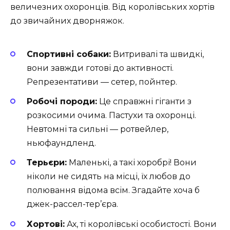
величезних охоронців. Від королівських хортів
до звичайних дворняжок.
Спортивні собаки:
Витривалі та швидкі,
вони завжди готові до активності.
Репрезентативи — сетер, пойнтер.
Робочі породи:
Це справжні гіганти з
розкосими очима. Пастухи та охоронці.
Невтомні та сильні — ротвейлер,
ньюфаундленд.
Терьєри:
Маленькі, а такі хоробрі! Вони
ніколи не сидять на місці, їх любов до
полювання відома всім. Згадайте хоча б
джек-рассел-тер’єра.
Хортові:
Ах, ті королівські особистості. Вони