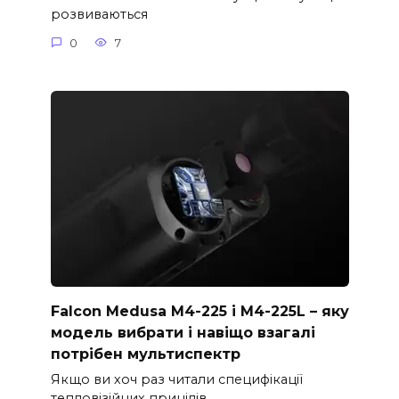
розвиваються
0
7
Falcon Medusa M4-225 і M4-225L – яку
модель вибрати і навіщо взагалі
потрібен мультиспектр
Якщо ви хоч раз читали специфікації
тепловізійних прицілів