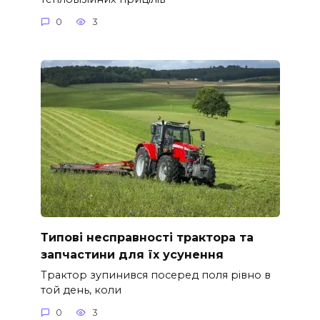
0
3
Типові несправності трактора та
запчастини для їх усунення
Трактор зупинився посеред поля рівно в
той день, коли
0
3