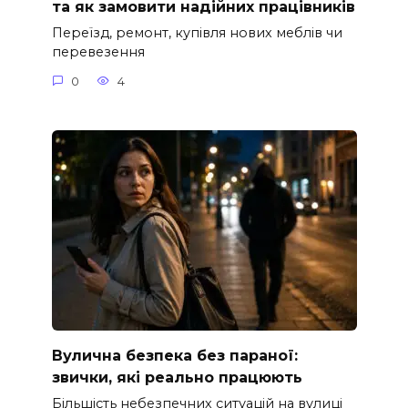
та як замовити надійних працівників
Переїзд, ремонт, купівля нових меблів чи
перевезення
0
4
Вулична безпека без параної:
звички, які реально працюють
Більшість небезпечних ситуацій на вулиці