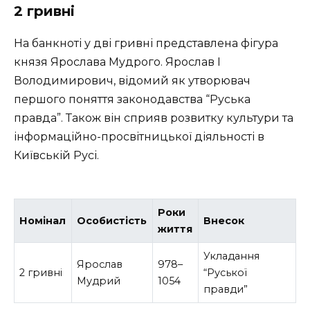
2 гривні
На банкноті у дві гривні представлена фігура
князя Ярослава Мудрого. Ярослав I
Володимирович, відомий як утворювач
першого поняття законодавства “Руська
правда”. Також він сприяв розвитку культури та
інформаційно-просвітницької діяльності в
Київській Русі.
Роки
Номінал
Особистість
Внесок
життя
Укладання
Ярослав
978–
2 гривні
“Руської
Мудрий
1054
правди”