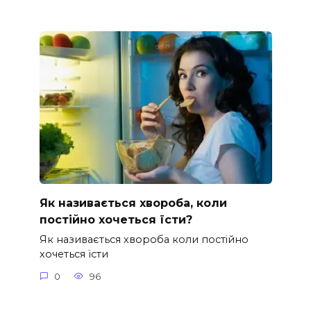
Як називається хвороба, коли
постійно хочеться їсти?
Як називається хвороба коли постійно
хочеться їсти
0
96