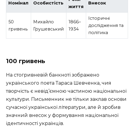
Номінал
Особистість
Внесок
життя
Історичні
50
Михайло
1866–
дослідження та
гривень
Грушевський
1934
політика
100 гривень
На стогривневій банкноті зображено
українського поета Тараса Шевченка, чия
творчість є невід’ємною частиною національної
культури. Письменник не тільки заклав основи
сучасної української літератури, але й зробив
значний внесок у формування національної
ідентичності українців.