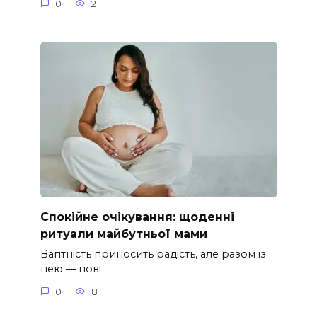
0
2
Спокійне очікування: щоденні
ритуали майбутньої мами
Вагітність приносить радість, але разом із
нею — нові
0
8