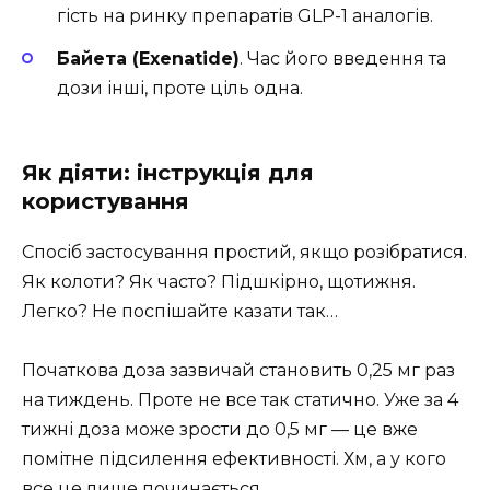
гість на ринку препаратів GLP-1 аналогів.
Байета (Exenatide)
. Час його введення та
дози інші, проте ціль одна.
Як діяти: інструкція для
користування
Спосіб застосування простий, якщо розібратися.
Як колоти? Як часто? Підшкірно, щотижня.
Легко? Не поспішайте казати так…
Початкова доза зазвичай становить 0,25 мг раз
на тиждень. Проте не все так статично. Уже за 4
тижні доза може зрости до 0,5 мг — це вже
помітне підсилення ефективності. Хм, а у кого
все це лише починається…