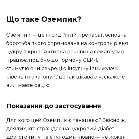
Що таке Оземпик?
Оземпик — це ін’єкційний препарат, основна
боротьба якого спрямована на контроль рівня
цукру в крові. Активна речовина семаглутид
працює, подібно до гормону GLP-1,
стимулюючи секрецію інсуліну і знижуючи
рівень глюкагону. Оце так цікава річ, скажете
ви. І маєте рацію!
Показання до застосування
Для кого цей Оземпик є панацеєю? Звісно ж,
для тих, хто страждає на цукровий діабет
другого типу. Та є тут один нюанс — не кожен