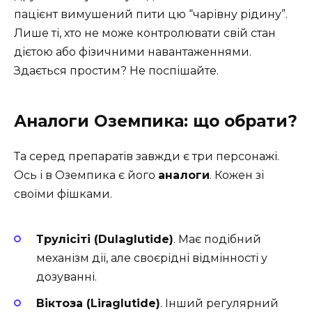
пацієнт вимушений пити цю “чарівну рідину”.
Лише ті, хто не може контролювати свій стан
дієтою або фізичними навантаженнями.
Здається простим? Не поспішайте.
Аналоги Оземпика: що обрати?
Та серед препаратів завжди є три персонажі.
Ось і в Оземпика є його
аналоги
. Кожен зі
своїми фішками.
Трулісіті (Dulaglutide)
. Має подібний
механізм дії, але своєрідні відмінності у
дозуванні.
Віктоза (Liraglutide)
. Інший регулярний