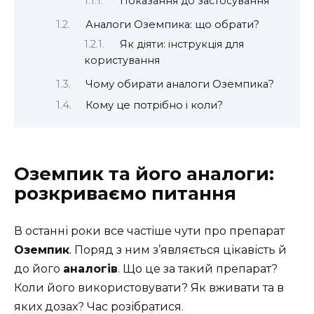
Показання до застосування
Аналоги Оземпика: що обрати?
Як діяти: інструкція для
користування
Чому обирати аналоги Оземпика?
Кому це потрібно і коли?
Оземпик та його аналоги:
розкриваємо питання
В останні роки все частіше чути про препарат
Оземпик
. Поряд з ним з’являється цікавість й
до його
аналогів
. Що це за такий препарат?
Коли його використовувати? Як вживати та в
яких дозах? Час розібратися.