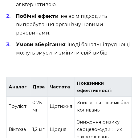
альтернативою.
Побічні ефекти
: не всім підходить
випробування організму новими
речовинами.
Умови зберігання
: іноді банальні труднощі
можуть змусити змінити свій вибір.
Показники
Аналог
Доза
Частота
ефективності
0,75
Зниження глікемії без
Трулісіті
Щотижня
мг
коливань
Зниження ризику
Віктоза
1,2 мг
Щодня
серцево-судинних
захворювань