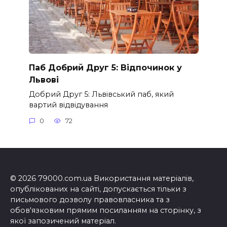
Паб Добрий Друг 5: Відпочинок у
Львові
Добрий Друг 5: Львівський паб, який
вартий відвідування
0
72
© 2026 79000.com.ua Використання матеріалів,
опублікованих на сайті, допускається тільки з
письмового дозволу правовласника та з
обов'язковим прямим посиланням на сторінку, з
якої запозичений матеріал.