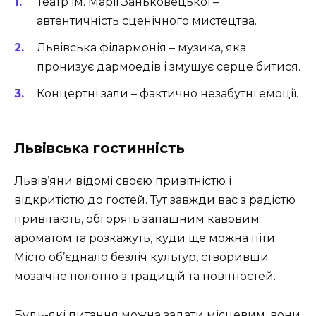
Театр ім. Марії Заньковецької –
автентичність сценічного мистецтва.
Львівська філармонія – музика, яка
пронизує дармоедів і змушує серце битися.
Концертні зали – фактично незабутні емоції.
Львівська гостинність
Львів’яни відомі своєю привітністю і
відкритістю до гостей. Тут завжди вас з радістю
привітають, обгорять запашним кавовим
ароматом та розкажуть, куди ще можна піти.
Місто об’єднало безліч культур, створивши
мозаїчне полотно з традицій та новітностей.
Будь-які питання можна задати місцевим, вони