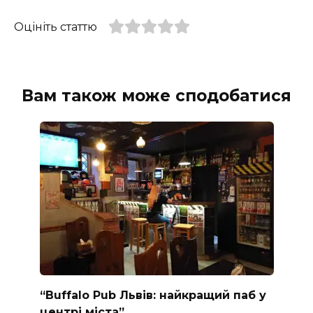
Оцініть статтю
Вам також може сподобатися
“Buffalo Pub Львів: найкращий паб у
центрі міста”