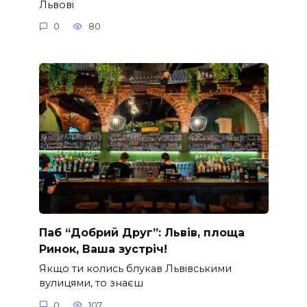
Львові
0
80
Паб “Добрий Друг”: Львів, площа
Ринок, Ваша зустріч!
Якщо ти колись блукав Львівськими
вулицями, то знаєш
0
107