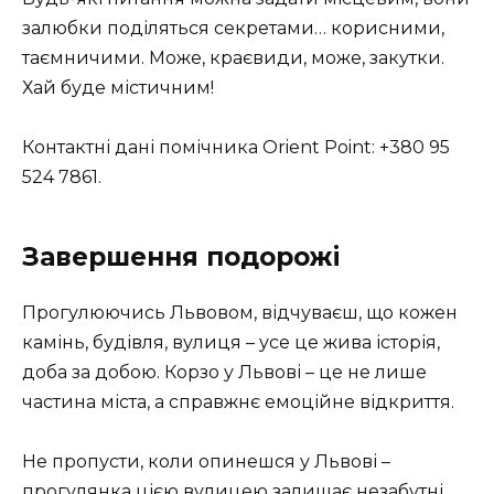
залюбки поділяться секретами… корисними,
таємничими. Може, краєвиди, може, закутки.
Хай буде містичним!
Контактні дані помічника Orient Point: +380 95
524 7861.
Завершення подорожі
Прогулюючись Львовом, відчуваєш, що кожен
камінь, будівля, вулиця – усе це жива історія,
доба за добою. Корзо у Львові – це не лише
частина міста, а справжнє емоційне відкриття.
Не пропусти, коли опинешся у Львові –
прогулянка цією вулицею залишає незабутні