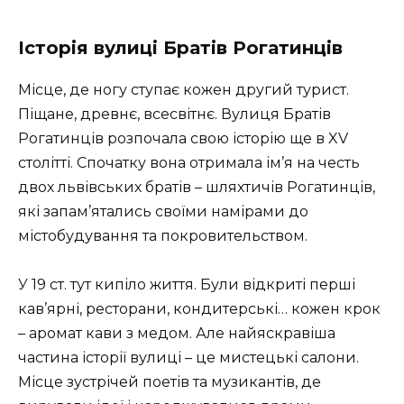
Історія вулиці Братів Рогатинців
Місце, де ногу ступає кожен другий турист.
Піщане, древнє, всесвітнє. Вулиця Братів
Рогатинців розпочала свою історію ще в XV
столітті. Спочатку вона отримала ім’я на честь
двох львівських братів – шляхтичів Рогатинців,
які запам’ятались своїми намірами до
містобудування та покровительством.
У 19 ст. тут кипіло життя. Були відкриті перші
кав’ярні, ресторани, кондитерські… кожен крок
– аромат кави з медом. Але найяскравіша
частина історії вулиці – це мистецькі салони.
Місце зустрічей поетів та музикантів, де