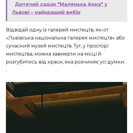
Дитячий садок "Маленька Анна" у
Львові – найкращий вибір
Відвідай одну із галерей мистецтв, як-от
«Львівська національна галерея мистецтв» або
сучасний музей мистецтв. Тут, у просторі
мистецтва, можна завмерти на місці й
розгубитись від краси, яка розчиняє усі думки. .
.