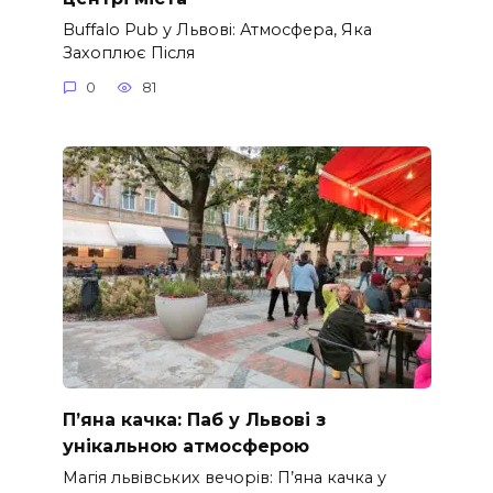
Buffalo Pub у Львові: Атмосфера, Яка
Захоплює Після
0
81
П’яна качка: Паб у Львові з
унікальною атмосферою
Магія львівських вечорів: П’яна качка у