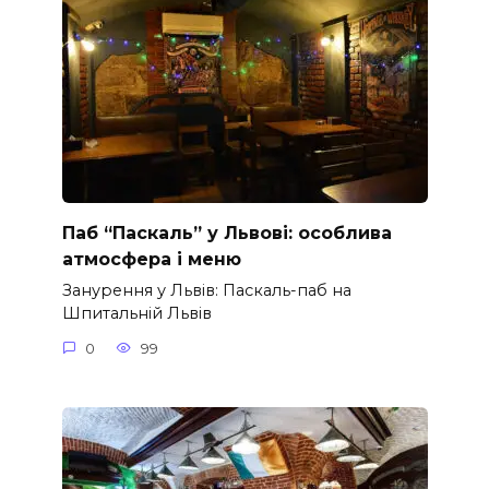
Паб “Паскаль” у Львові: особлива
атмосфера і меню
Занурення у Львів: Паскаль-паб на
Шпитальній Львів
0
99