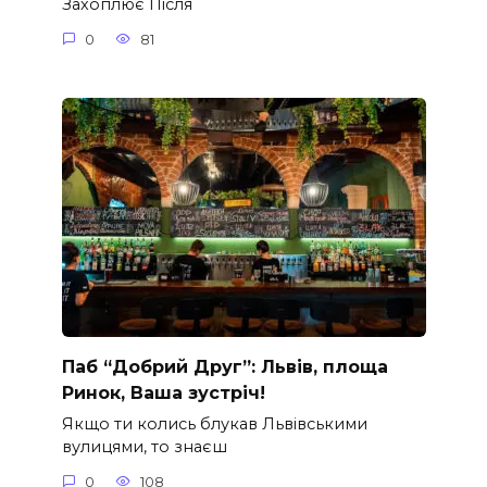
Захоплює Після
0
81
Паб “Добрий Друг”: Львів, площа
Ринок, Ваша зустріч!
Якщо ти колись блукав Львівськими
вулицями, то знаєш
0
108