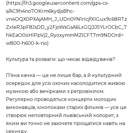
(https://lh3.googleusercontent.com/gps-cs-
s/AC9h4no7OKrm6kydjsBhc-
vn4OQX0PXAjAMH_J_UDn0YN1rIcjfXlGux9c68RTz
ZxleR3pF8JsDD_y2FjoWsGsA6LxGQ3J5YLrOCbC_7
hkEaO0oHlPpVj2_RyoxymmMZICFT7m9NDOrd=
w800-h600-k-no)
Культура та розваги: що чекає відвідувачів?
П’яна качка — це не лише бар, а й культурний
осередок для усіх охочих насолодитися живою
музикою або вечірками з ретровінілом.
Регулярно проводяться концерти молодих
виконавців, кінопокази старих фільмів — усе це
створює неповторний львівський колорит, з
яким ви точно не захочете прощатися навіть на
секунду.