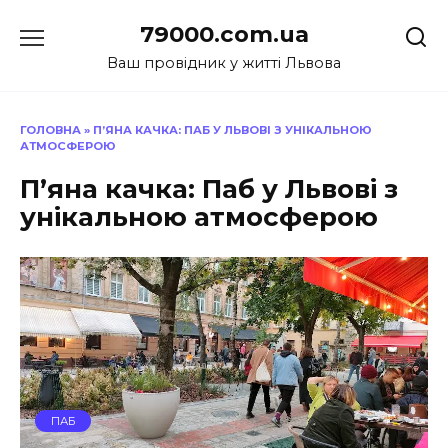
Перейти
79000.com.ua
до
вмісту
Ваш провідник у житті Львова
ГОЛОВНА
»
П’ЯНА КАЧКА: ПАБ У ЛЬВОВІ З УНІКАЛЬНОЮ
АТМОСФЕРОЮ
П’яна качка: Паб у Львові з
унікальною атмосферою
ПАБ