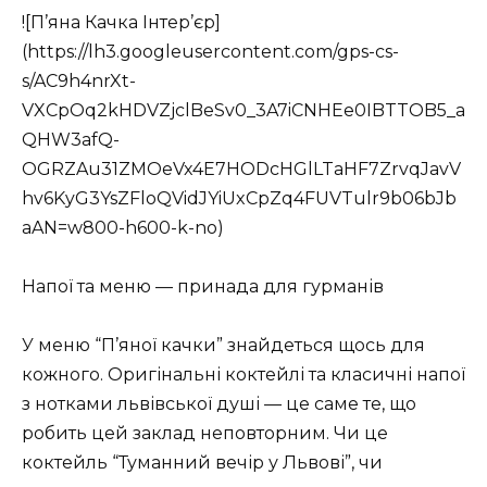
![П’яна Качка Інтер’єр]
(https://lh3.googleusercontent.com/gps-cs-
s/AC9h4nrXt-
VXCpOq2kHDVZjclBeSv0_3A7iCNHEe0IBTTOB5_a
QHW3afQ-
OGRZAu31ZMOeVx4E7HODcHGlLTaHF7ZrvqJavV
hv6KyG3YsZFloQVidJYiUxCpZq4FUVTulr9b06bJb
aAN=w800-h600-k-no)
Напої та меню — принада для гурманів
У меню “П’яної качки” знайдеться щось для
кожного. Оригінальні коктейлі та класичні напої
з нотками львівської душі — це саме те, що
робить цей заклад неповторним. Чи це
коктейль “Туманний вечір у Львові”, чи