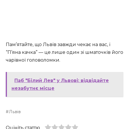
Пам’ятайте, що Львів завжди чекає на вас, і
“П’яна качка” — це лише один зі шматочків його
чарівної головоломки.
Паб "Білий Лев" у Львові: відвідайте
незабутнє місце
Львів
Оцініть статтю