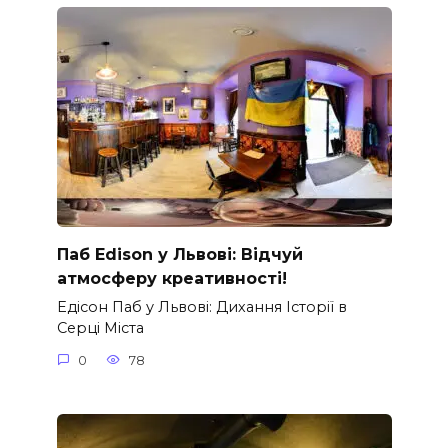
Паб Edison у Львові: Відчуй
атмосферу креативності!
Едісон Паб у Львові: Дихання Історії в
Серці Міста
0
78