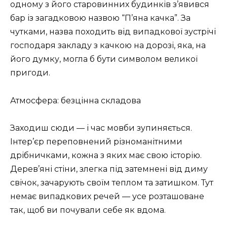
одному з його старовинних будинків з’явився
бар із загадковою назвою “П’яна качка”. За
чутками, назва походить від випадкової зустрічі
господаря закладу з качкою на дорозі, яка, на
його думку, могла б бути символом великої
пригоди.
Атмосфера: безцінна складова
Заходиш сюди — і час мовби зупиняється.
Інтер’єр переповнений різноманітними
дрібничками, кожна з яких має свою історію.
Дерев’яні стіни, злегка під затемнені від диму
свічок, зачарують своїм теплом та затишком. Тут
немає випадкових речей — усе розташоване
так, щоб ви почували себе як вдома.