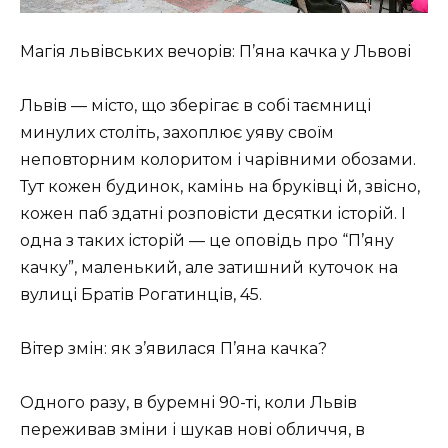
Магія львівських вечорів: П’яна качка у Львові
Львів — місто, що зберігає в собі таємниці
минулих століть, захоплює уяву своїм
неповторним колоритом і чарівними обозами.
Тут кожен будинок, камінь на бруківці й, звісно,
кожен паб здатні розповісти десятки історій. І
одна з таких історій — це оповідь про “П’яну
качку”, маленький, але затишний куточок на
вулиці Братів Рогатинців, 45.
Вітер змін: як з’явилася П’яна качка?
Одного разу, в буремні 90-ті, коли Львів
переживав зміни і шукав нові обличчя, в