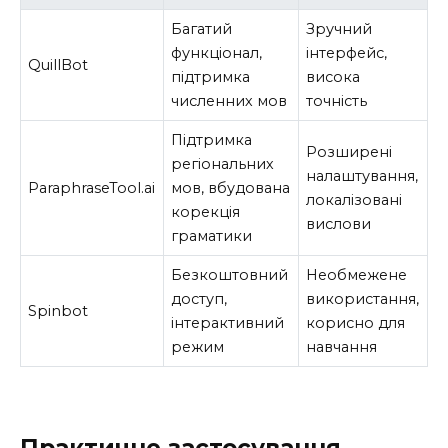
Багатий
Зручний
функціонал,
інтерфейс,
QuillBot
підтримка
висока
численних мов
точність
Підтримка
Розширені
регіональних
налаштування,
ParaphraseTool.ai
мов, вбудована
локалізовані
корекція
вислови
граматики
Безкоштовний
Необмежене
доступ,
використання,
Spinbot
інтерактивний
корисно для
режим
навчання
Практичне застосування