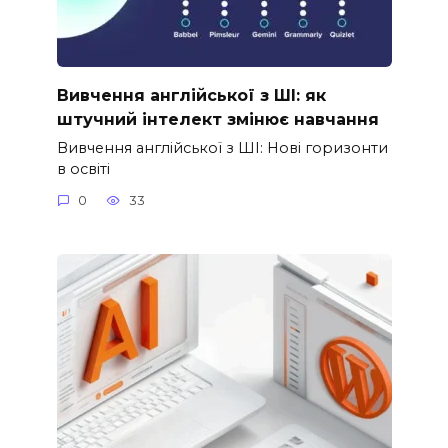
Вивчення англійської з ШІ: як
штучний інтелект змінює навчання
Вивчення англійської з ШІ: Нові горизонти
в освіті
0
33