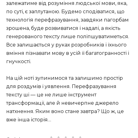
залежатиме від розуміння людської мови, яка,
по суті, є заплутаною. Будемо сподіватися, що
технологія перефразування, завдяки пагорбам
зрошена, буде розвиватися і надалі, а якість
генерованого тексту лише поліпшуватиметься.
Все залишається у руках розробників і їхнього
вміння пізнавати мову в усій її багатогранності і
гнучкості.
На цій ноті зупинимося та залишимо простір
для роздумів і уявлення. Перефразування
тексту ші — це не лише інструмент
трансформації, але й невичерпне джерело
натхнення. Яким воно стане завтра? Що ж, це
вже інша історія…