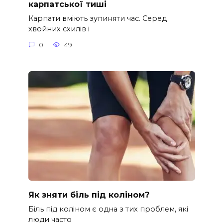
карпатської тиші
Карпати вміють зупиняти час. Серед
хвойних схилів і
0
49
Як зняти біль під коліном?
Біль під коліном є одна з тих проблем, які
люди часто