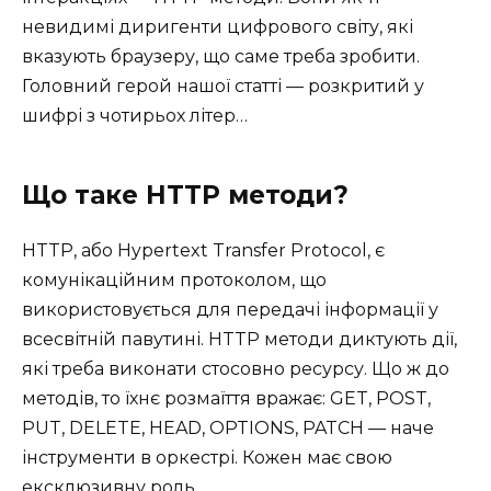
невидимі диригенти цифрового світу, які
вказують браузеру, що саме треба зробити.
Головний герой нашої статті — розкритий у
шифрі з чотирьох літер…
Що таке HTTP методи?
HTTP, або Hypertext Transfer Protocol, є
комунікаційним протоколом, що
використовується для передачі інформації у
всесвітній павутині. HTTP методи диктують дії,
які треба виконати стосовно ресурсу. Що ж до
методів, то їхнє розмаїття вражає: GET, POST,
PUT, DELETE, HEAD, OPTIONS, PATCH — наче
інструменти в оркестрі. Кожен має свою
ексклюзивну роль.