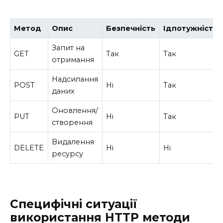
Метод
Опис
Безпечність
Ідпотужність
Запит на
GET
Так
Так
отримання
Надсилання
POST
Ні
Так
даних
Оновлення/
PUT
Ні
Так
створення
Видалення
DELETE
Ні
Ні
ресурсу
Специфічні ситуації
використання HTTP методи