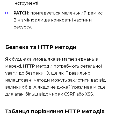
інструмент!
PATCH:
пригадується маленький ремікс.
Він змінює лише конкретні частини
ресурсу.
Безпека та HTTP методи
Як будь-яка умова, яка вимагає з’єднань в
мережі, HTTP методи потребують ретельної
уваги до безпеки. О, ще як! Правильно
налаштовані методи можуть захистити вас від
великих бід. А якщо не дуже? Уразливе місце
для атак, більш відомих як CSRF або XSS.
Таблиця порівняння HTTP методів