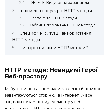
DELETE: Вилучення за запитом
Інші менш популярні HTTP методи
Безпека та HTTP методи
Таблиця порівняння HTTP методів
Специфічні ситуації використання
HTTP методи
Чи варто вивчити HTTP методи?
HTTP методи: Невидимі Герої
Веб-простору
Мабуть, ви не раз помічали, як легко й швидко
завантажуються сторінки в Інтернеті. А все
завдяки незамінному елементу у веб-
інтеракціях — HTTP методи. Вони як ті