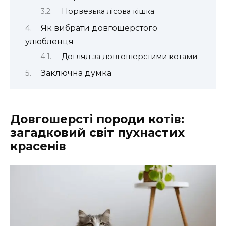
Норвезька лісова кішка
Як вибрати довгошерстого
улюбленця
Догляд за довгошерстими котами
Заключна думка
Довгошерсті породи котів:
загадковий світ пухнастих
красенів