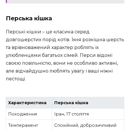
Перська кішка
Перські кішки – це класика серед
довгошерстих порід котів. Їхня розкішна шерсть
та врівноважений характер роблять їх
улюбленцями багатьох сімей. Перси відомі
своєю повільністю, вони не особливо активні,
але відчайдушно люблять увагу і ваші ніжні
пестощі.
Характеристика
Перська кішка
Походження
Іран, 17 століття
Темперамент
Спокійний, доброзичливий