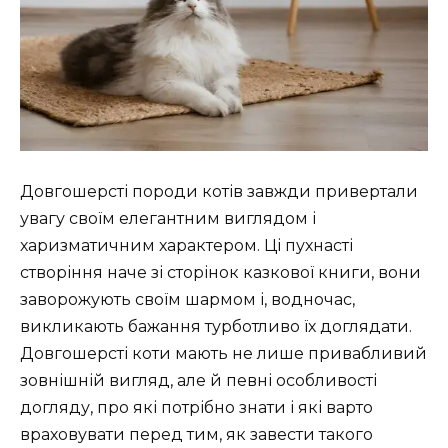
Довгошерсті породи котів завжди привертали
увагу своїм елегантним виглядом і
харизматичним характером. Ці пухнасті
створіння наче зі сторінок казкової книги, вони
заворожують своїм шармом і, водночас,
викликають бажання турботливо їх доглядати.
Довгошерсті коти мають не лише привабливий
зовнішній вигляд, але й певні особливості
догляду, про які потрібно знати і які варто
враховувати перед тим, як завести такого