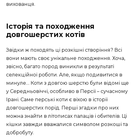
вихованця.
Історія та походження
довгошерстих котів
Звідки ж походять ці розкішні створіння? Всі
вони мають своє унікальне походження. Хоча,
звісно, багато пород виникли в результаті
селекційної роботи. Але, якщо подивитися в
минуле… Коти з довгою шерстю були відомі ще
у Середньовіччі, особливо в Персії – сучасному
Ірані. Саме перські коти є віхою в історії
довгошерстих порід. Перші згадки про них
можна знайти в літописах палаців і обителів. Ці
кішки завжди вважалися символом розкоші та
добробуту.