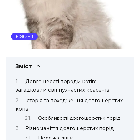
НОВИНИ
Зміст
Довгошерсті породи котів:
загадковий світ пухнастих красенів
Історія та походження довгошерстих
котів
Особливості довгошерстих порід
Різноманіття довгошерстих порід
Перська кішка