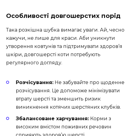
Особливості довгошерстих порід
Така розкішна шубка вимагає уваги. Ай, чесно
кажучи, не лише для краси. Аби уникнути
утворення ковтунів та підтримувати здоров’я
шкіри, довгошерсті коти потребують
регулярного догляду.
Розчісування:
Не забувайте про щоденне
розчісування. Це допоможе мінімізувати
втрату шерсті та зменшить ризик
виникнення котячих шерстяних клубків.
Збалансоване харчування:
Корми з
високим вмістом поживних речовин
сприяють здоров’ю шерсті.