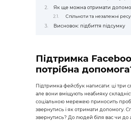
Як ще можна отримати допомо
Спільноти та незалежні рес
Висновок: підбиття підсумку
Підтримка Faceboo
потрібна допомога
Підтримка фейсбук написати: ці три 
але вони вміщують неабияку складніс
соціальною мережею приносить проб
звернутись і як отримати допомогу. С
звернутись? До людей біля вас чи до 