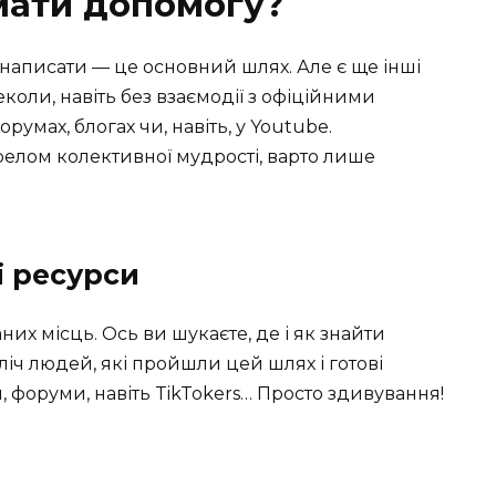
мати допомогу?
написати — це основний шлях. Але є ще інші
еколи, навіть без взаємодії з офіційними
умах, блогах чи, навіть, у Youtube.
релом колективної мудрості, варто лише
і ресурси
их місць. Ось ви шукаєте, де і як знайти
зліч людей, які пройшли цей шлях і готові
 форуми, навіть TikTokers… Просто здивування!