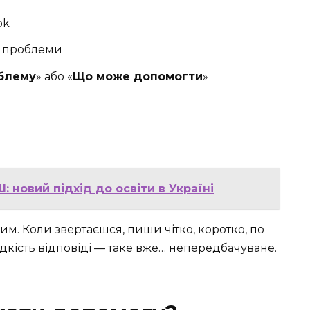
ok
ї проблеми
блему
» або «
Що може допомогти
»
 новий підхід до освіти в Україні
им. Коли звертаєшся, пиши чітко, коротко, по
идкість відповіді — таке вже… непередбачуване.