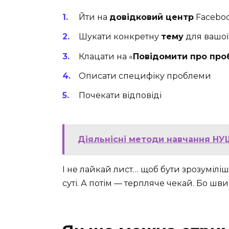
Йти на
довідковий центр
Facebo
Шукати конкретну
тему
для вашо
Клацати на «
Повідомити про про
Описати специфіку проблеми
Почекати відповіді
Діяльнісні методи навчання НУШ:
І не лайкай лист… щоб бути зрозуміліш
суті. А потім — терпляче чекай. Бо шв