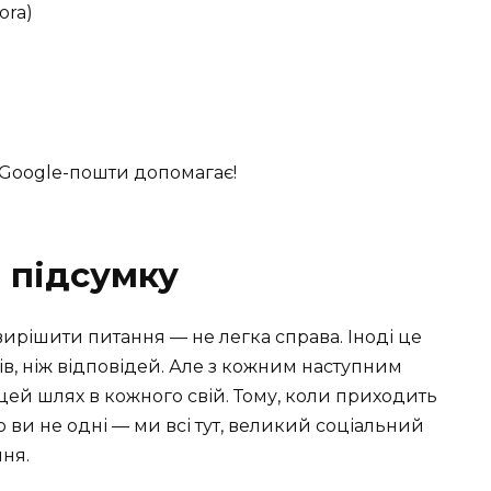
ora)
ї Google-пошти допомагає!
 підсумку
ирішити питання — не легка справа. Іноді це
ів, ніж відповідей. Але з кожним наступним
 цей шлях в кожного свій. Тому, коли приходить
 ви не одні — ми всі тут, великий соціальний
ня.