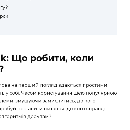
гу?
урси
k: Що робити, коли
?
слова на перший погляд здаються простими,
ть у собі. Часом користування цією популярною
леми, змушуючи замислитись, до кого
пробуй поставити питання: до кого справді
алгоритмів десь там?