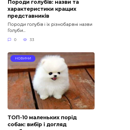
Породи голубів: назви та
характеристики кращих
представників
Породи голубів і їх різнобарвні назви
Голуби…
0
33
НОВИНИ
ТОП-10 маленьких порід
собак: вибір і догляд