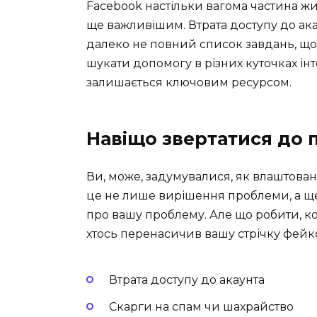
Facebook настільки вагома частина жи
ще важливішим. Втрата доступу до ака
далеко не повний список завдань, що
шукати допомогу в різних куточках ін
залишається ключовим ресурсом.
Навіщо звертатися до 
Ви, може, задумувалися, як влаштован
це не лише вирішення проблеми, а ще 
про вашу проблему. Але що робити, к
хтось перенасичив вашу стрічку фе
Втрата доступу до акаунта
Скарги на спам чи шахрайство