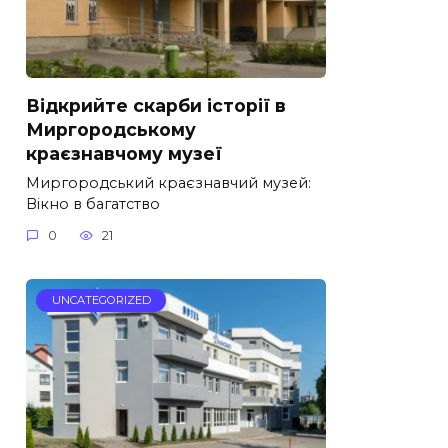
Відкрийте скарби історії в
Миргородському
краєзнавчому музеї
Миргородський краєзнавчий музей:
Вікно в багатство
0
21
UNCATEGORIZED