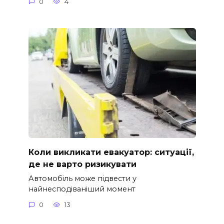
0
4
Коли викликати евакуатор: ситуації,
де не варто ризикувати
Автомобіль може підвести у
найнесподіваніший момент
0
13