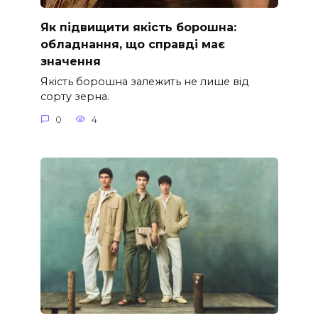
Як підвищити якість борошна:
обладнання, що справді має
значення
Якість борошна залежить не лише від
сорту зерна.
0
4