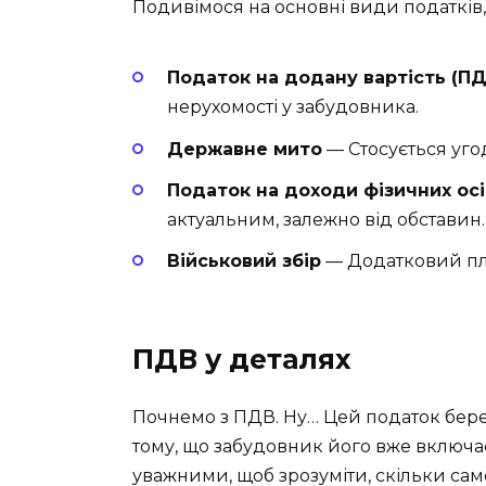
Подивімося на основні види податків,
Податок на додану вартість (ПД
нерухомості у забудовника.
Державне мито
— Стосується угод
Податок на доходи фізичних ос
актуальним, залежно від обставин.
Військовий збір
— Додатковий пл
ПДВ у деталях
Почнемо з ПДВ. Ну… Цей податок берет
тому, що забудовник його вже включає 
уважними, щоб зрозуміти, скільки сам