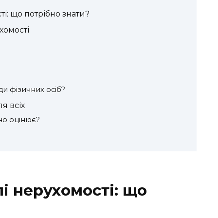
і: що потрібно знати?
хомості
ди фізичних осіб?
я всіх
но оцінює?
і нерухомості: що