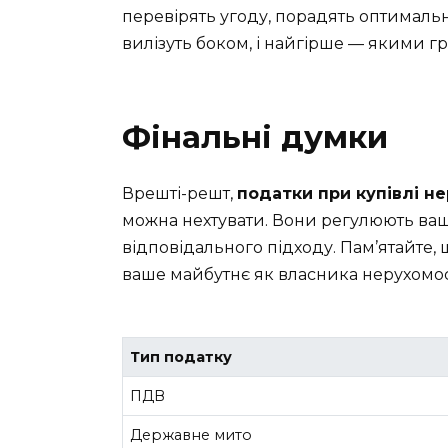
перевірять угоду, порадять оптимальн
вилізуть боком, і найгірше — якими 
Фінальні думки
Врешті-решт,
податки при купівлі н
можна нехтувати. Вони регулюють ваші
відповідального підходу. Пам’ятайте
ваше майбутнє як власника нерухомос
Тип податку
ПДВ
Державне мито