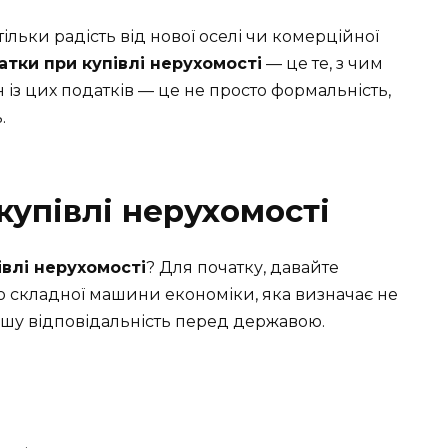
тільки радість від нової оселі чи комерційної
атки при купівлі нерухомості
— це те, з чим
н із цих податків — це не просто формальність,
.
купівлі нерухомості
івлі нерухомості
? Для початку, давайте
ю складної машини економіки, яка визначає не
вашу відповідальність перед державою.