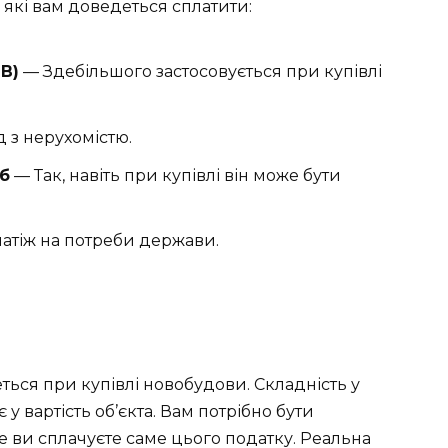
 які вам доведеться сплатити:
В)
— Здебільшого застосовується при купівлі
 з нерухомістю.
іб
— Так, навіть при купівлі він може бути
атіж на потреби держави.
ься при купівлі новобудови. Складність у
у вартість об’єкта. Вам потрібно бути
е ви сплачуєте саме цього податку. Реальна