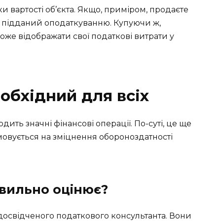
и вартості об’єкта. Якщо, приміром, продаєте
 підданий оподаткуванню. Купуючи ж,
же відображати свої податкові витрати у
еобхідний для всіх
одить значні фінансові операції. По-суті, це ще
мовується на зміцнення обороноздатності
авильно оцінює?
досвідченого податкового консультанта. Вони