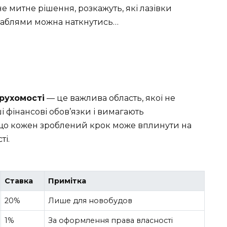
е митне рішення, розкажуть, які лазівки
граблями можна наткнутись…
ерухомості
— це важлива область, якої не
 фінансові обов’язки і вимагають
, що кожен зроблений крок може вплинути на
ті.
Ставка
Примітка
20%
Лише для новобудов
1%
За оформлення права власності