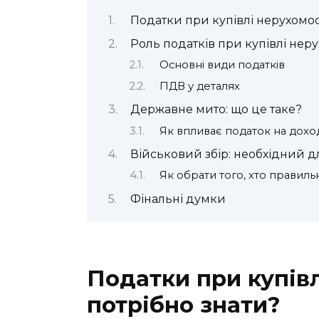
Податки при купівлі нерухомост
Роль податків при купівлі неру
Основні види податків
ПДВ у деталях
Державне мито: що це таке?
Як впливає податок на дохо
Військовий збір: необхідний дл
Як обрати того, хто правиль
Фінальні думки
Податки при купівл
потрібно знати?