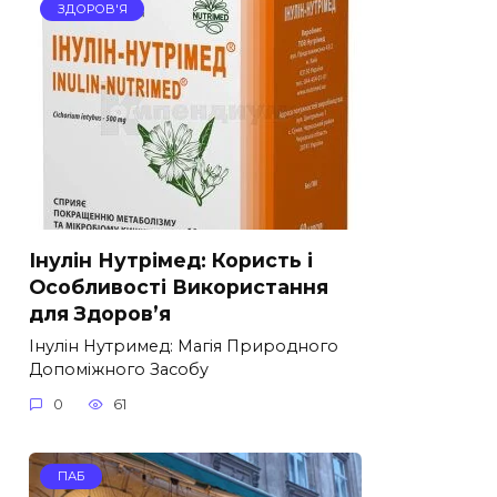
ЗДОРОВ'Я
Інулін Нутрімед: Користь і
Особливості Використання
для Здоров’я
Інулін Нутримед: Магія Природного
Допоміжного Засобу
0
61
ПАБ