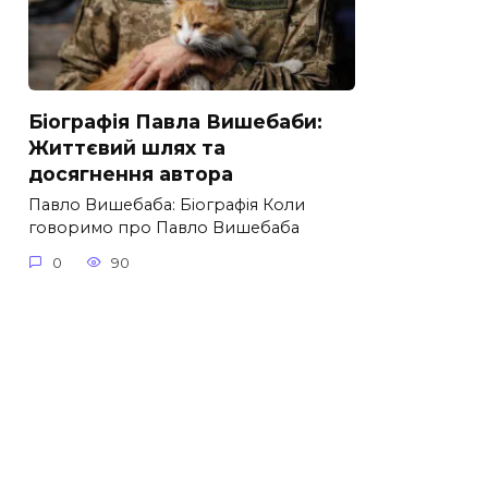
Біографія Павла Вишебаби:
Життєвий шлях та
досягнення автора
Павло Вишебаба: Біографія Коли
говоримо про Павло Вишебаба
0
90