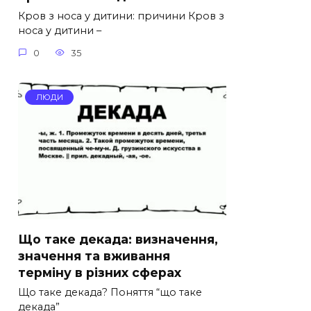
Кров з носа у дитини: причини Кров з
носа у дитини –
0
35
ЛЮДИ
Що таке декада: визначення,
значення та вживання
терміну в різних сферах
Що таке декада? Поняття “що таке
декада”