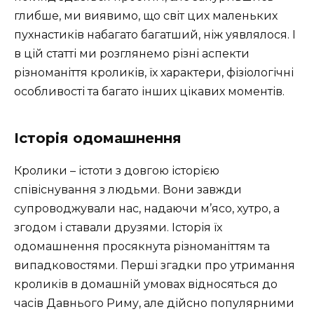
глибше, ми виявимо, що світ цих маленьких
пухнастиків набагато багатший, ніж уявлялося. І
в цій статті ми розглянемо різні аспекти
різноманіття кроликів, їх характери, фізіологічні
особливості та багато інших цікавих моментів.
Історія одомашнення
Кролики – істоти з довгою історією
співіснування з людьми. Вони завжди
супроводжували нас, надаючи м’ясо, хутро, а
згодом і ставали друзями. Історія їх
одомашнення просякнута різноманіттям та
випадковостями. Перші згадки про утримання
кроликів в домашній умовах відносяться до
часів Давнього Риму, але дійсно популярними