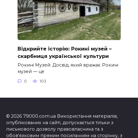
Відкрийте історію: Рокині музей –
скарбниця української культури
Рокині Музей: Досвід, який вражає Рокині
музей — це
0
103
© 2026 79000.com.ua Використання матеріалів,
опублікованих на сайті, допускається тільки з
письмового дозволу правовласника та з
обов'язковим прямим посиланням на сторінку, з