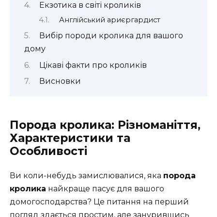
Екзотика в світі кроликів
Англійський ариєргардист
Вибір породи кролика для вашого
дому
Цікаві факти про кроликів
Висновки
Порода кролика: Різноманіття,
Характеристики та
Особливості
Ви коли-небудь замислювалися, яка
порода
кролика
найкраще пасує для вашого
домогосподарства? Це питання на перший
погляд здається простим, але занурившись