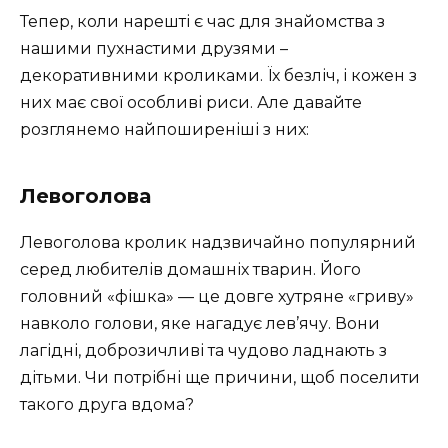
Тепер, коли нарешті є час для знайомства з
нашими пухнастими друзями –
декоративними кроликами. Їх безліч, і кожен з
них має свої особливі риси. Але давайте
розглянемо найпоширеніші з них:
Левоголова
Левоголова кролик надзвичайно популярний
серед любителів домашніх тварин. Його
головний «фішка» — це довге хутряне «гриву»
навколо голови, яке нагадує лев’ячу. Вони
лагідні, доброзичливі та чудово ладнають з
дітьми. Чи потрібні ще причини, щоб поселити
такого друга вдома?