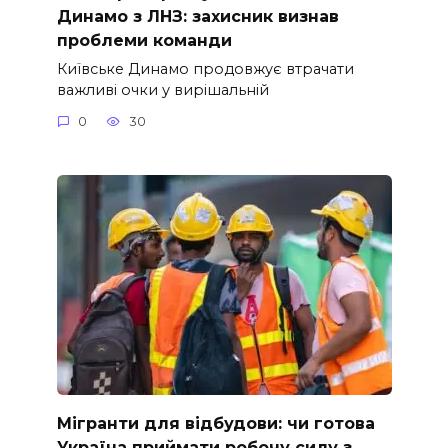
Динамо з ЛНЗ: захисник визнав
проблеми команди
Київське Динамо продовжує втрачати
важливі очки у вирішальній
0
30
Мігранти для відбудови: чи готова
Україна приймати робочу силу з