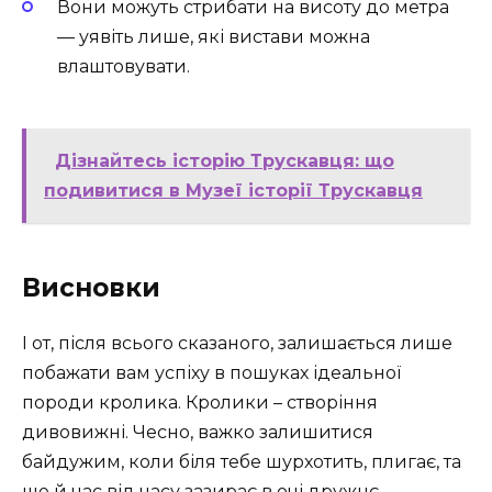
Вони можуть стрибати на висоту до метра
— уявіть лише, які вистави можна
влаштовувати.
Дізнайтесь історію Трускавця: що
подивитися в Музеї історії Трускавця
Висновки
І от, після всього сказаного, залишається лише
побажати вам успіху в пошуках ідеальної
породи кролика. Кролики – створіння
дивовижні. Чесно, важко залишитися
байдужим, коли біля тебе шурхотить, плигає, та
ще й час від часу зазирає в очі дружнє