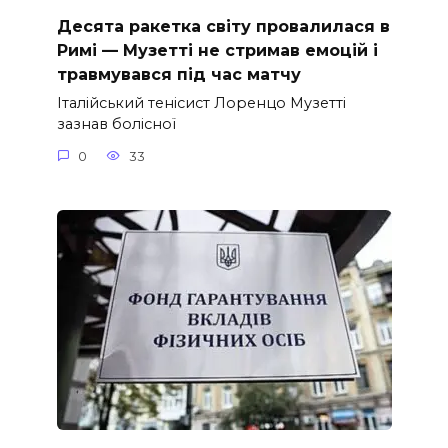
Десята ракетка світу провалилася в
Римі — Музетті не стримав емоцій і
травмувався під час матчу
Італійський тенісист Лоренцо Музетті
зазнав болісної
0
33