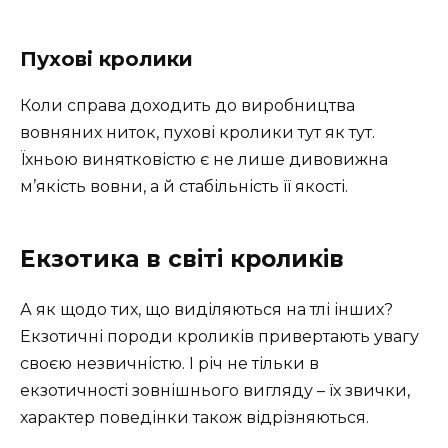
Пухові кролики
Коли справа доходить до виробництва
вовняних ниток, пухові кролики тут як тут.
Їхньою винятковістю є не лише дивовижна
м’якість вовни, а й стабільність її якості.
Екзотика в світі кроликів
А як щодо тих, що виділяються на тлі інших?
Екзотичні породи кроликів привертають увагу
своєю незвичністю. І річ не тільки в
екзотичності зовнішнього вигляду – їх звички,
характер поведінки також відрізняються.