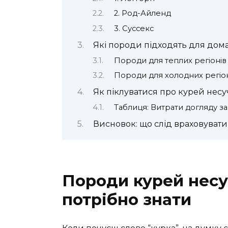
2. Род-Айленд
3. Суссекс
Які породи підходять для дом
Породи для теплих регіонів
Породи для холодних регіо
Як піклуватися про курей несу
Таблиця: Витрати догляду з
Висновок: що слід враховуват
Породи курей несуч
потрібно знати