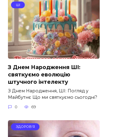
ШІ
З Днем Народження ШІ:
святкуємо еволюцію
штучного інтелекту
З Днем Народження, ШІ: Погляд у
Майбутнє Що ми святкуємо сьогодні?
0
69
ЗДОРОВ’Я