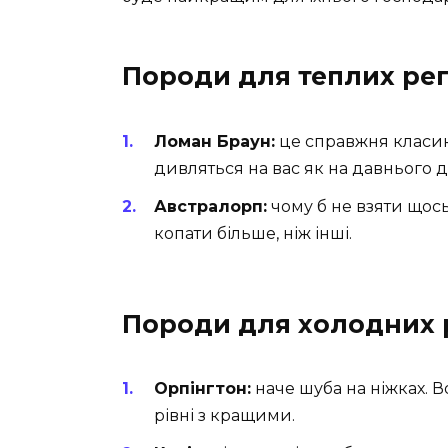
Породи для теплих рег
Ломан Браун:
це справжня класик
дивляться на вас як на давнього д
Австралорп:
чому б не взяти щось
копати більше, ніж інші.
Породи для холодних р
Орпінгтон:
наче шуба на ніжках. В
рівні з кращими.