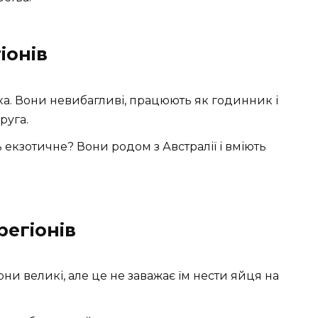
іонів
а. Вони невибагливі, працюють як годинник і
руга.
 екзотичне? Вони родом з Австралії і вміють
егіонів
они великі, але це не заважає їм нести яйця на