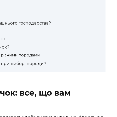
ашнього господарства?
нів
чок?
а різними породами
и при виборі породи?
ок: все, що вам