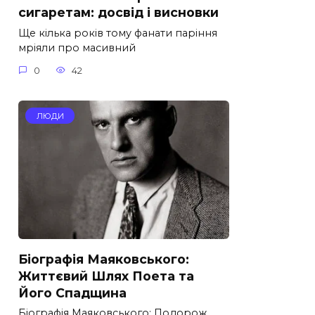
сигаретам: досвід і висновки
Ще кілька років тому фанати паріння
мріяли про масивний
0
42
ЛЮДИ
Біографія Маяковського:
Життєвий Шлях Поета та
Його Спадщина
Біографія Маяковського: Подорож