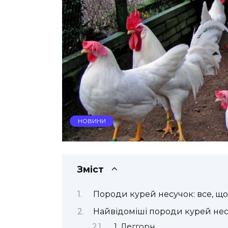
НОВИНИ
Зміст
Породи курей несучок: все, що
Найвідоміші породи курей не
1. Леггорн