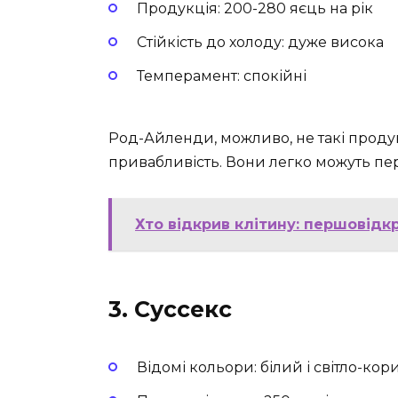
Продукція: 200-280 яєць на рік
Стійкість до холоду: дуже висока
Темперамент: спокійні
Род-Айленди, можливо, не такі проду
привабливість. Вони легко можуть пер
Хто відкрив клітину: першовідк
3. Суссекс
Відомі кольори: білий і світло-ко