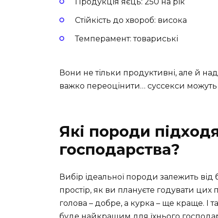
Продукція яєць: 250 на рік
Стійкість до хвороб: висока
Темперамент: товариські
Вони не тільки продуктивні, але й на
важко переоцінити… суссекси можуть
Які породи підход
господарства?
Вибір ідеальної породи залежить від б
простір, як ви плануєте годувати цих п
голова – добре, а курка – ще краще. І т
буде найкращим для їхнього господар