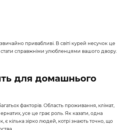
дзвичайно привабливі. В світі курей несучок це
 стати справжніми улюбленцями вашого двору.
ять для домашнього
агатьох факторів. Область проживання, клімат,
ернатих, усе це грає роль. Як казати, одна
ак, є кілька зірко людей, котрі знають точно, що
ства.