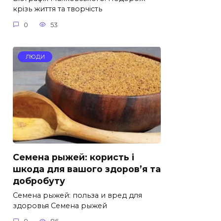
крізь життя та творчість
0
53
ЛЮДИ
Семена рыжей: користь і
шкода для вашого здоров’я та
добробуту
Семена рыжей: польза и вред для
здоровья Семена рыжей