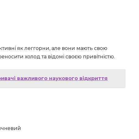
ктивні як леггорни, але вони мають свою
еносити холод та відомі своєю привітністю.
ривачі важливого наукового відкриття
ричневий