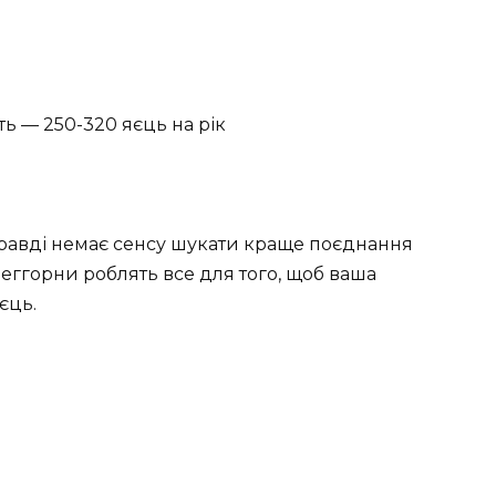
ь — 250-320 яєць на рік
правді немає сенсу шукати краще поєднання
Леггорни роблять все для того, щоб ваша
єць.