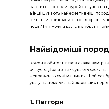
Коли почуєш слово “курка”, на думку 
важливо – породи курей несучок на цьо
а інші шукають найефективніші породи
не тільки прикрасить ваш двір своїм
яєць? І чи можна взагалі вибрати на
Найвідоміші пород
Кожен любитель птахів скаже вам: різн
очікуєте. Деякі з них бувають схожі н
– справжні «яєчні машини». Щоб розіб
увагу на декілька найвідоміших порід
1. Леггорн