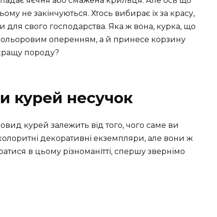
спадає яєчня або смажена крильця. Але ось що
му не закінчуються. Хтось вибирає їх за красу,
 для свого господарства. Яка ж вона, курка, що
 кольоровим оперенням, а й принесе корзину
йкращу породу?
и курей несучок
овид курей залежить від того, чого саме ви
а колоритні декоративні екземпляри, але вони ж
ратися в цьому різноманітті, спершу звернімо
.